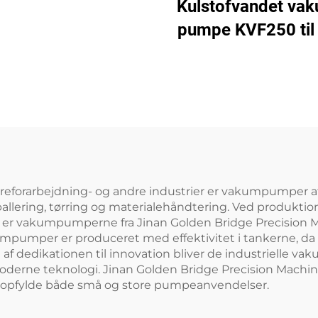
laserudskæring
Kulstofvandet va
pumpe KVF250 til 
og emballage | 250
evareforarbejdning- og andre industrier er vakumpumper 
allering, tørring og materialehåndtering. Ved produkti
akumpumperne fra Jinan Golden Bridge Precision Machi
umpumper er produceret med effektivitet i tankerne, da d
af dedikationen til innovation bliver de industrielle v
derne teknologi. Jinan Golden Bridge Precision Machine
t opfylde både små og store pumpeanvendelser.