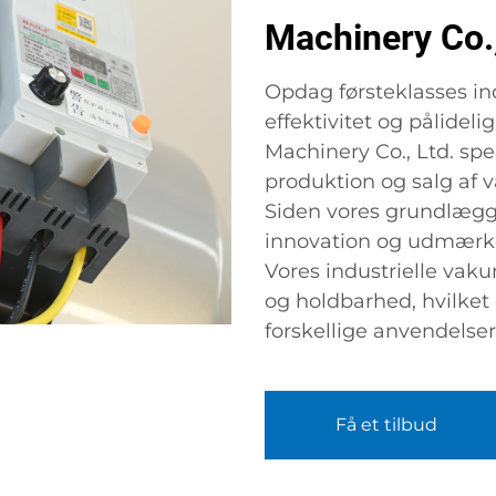
Machinery Co.,
Opdag førsteklasses i
effektivitet og pålidel
Machinery Co., Ltd. spec
produktion og salg af 
Siden vores grundlæggel
innovation og udmærkel
Vores industrielle va
og holdbarhed, hvilket 
forskellige anvendelser
Få et tilbud