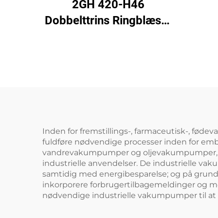
2GH 420-H46
Dobbelttrins Ringblæser
| 2,2 kW 3-faset
Højtryksluftpumpe
Inden for fremstillings-, farmaceutisk-, fød
fuldføre nødvendige processer inden for emb
vandrevakumpumper og oljevakumpumper, er v
industrielle anvendelser. De industrielle vak
samtidig med energibesparelse; og på grund 
inkorporere forbrugertilbagemeldinger og mo
nødvendige industrielle vakumpumper til a