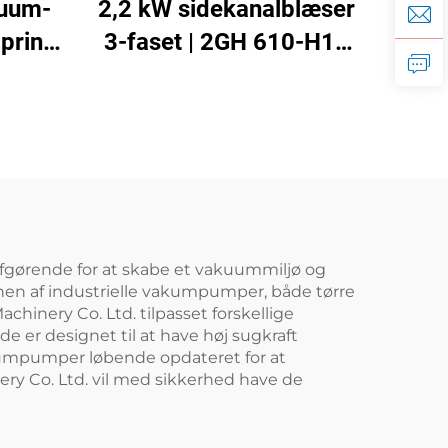
kuum-
2,2 kW sidekanalblæser
print
3-faset | 2GH 610-H16
 m³/t
højtryksringblæser til
CNC og beluftning
afgørende for at skabe et vakuummiljø og
onen af industrielle vakumpumper, både tørre
nery Co. Ltd. tilpasset forskellige
e er designet til at have høj sugkraft
akumpumper løbende opdateret for at
ry Co. Ltd. vil med sikkerhed have de