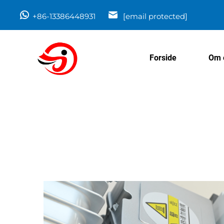
+86-13386448931
[email protected]
Forside
Om 