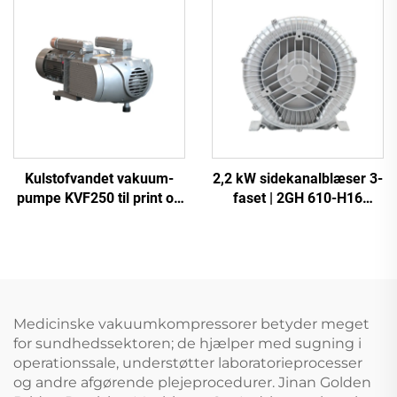
Kulstofvandet vakuum-
2,2 kW sidekanalblæser 3-
pumpe KVF250 til print og
faset | 2GH 610-H16
emballage | 250 m³/t
højtryksringblæser til CNC
og beluftning
Medicinske vakuumkompressorer betyder meget
for sundhedssektoren; de hjælper med sugning i
operationssale, understøtter laboratorieprocesser
og andre afgørende plejeprocedurer. Jinan Golden