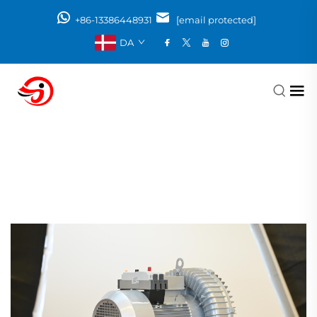
+86-13386448931
[email protected]
DA