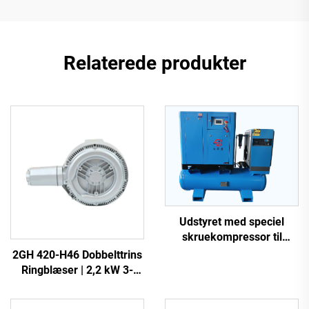
Relaterede produkter
Udstyret med speciel
skruekompressor til
laserudskæring
2GH 420-H46 Dobbelttrins
Ringblæser | 2,2 kW 3-
faset Højtryksluftpumpe