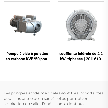
triphasée
Pompe à vide à palettes
soufflante latérale de 2,2
en carbone KVF250 pour
kW triphasée | 2GH 610-
imprimerie et emballage |
H16 soufflante à anneau
250 m³/h
haute pression pour CNC
et aération
Les pompes à vide médicales sont très importantes
pour l'industrie de la santé ; elles permettent
l'aspiration en salle d'opération, aident aux