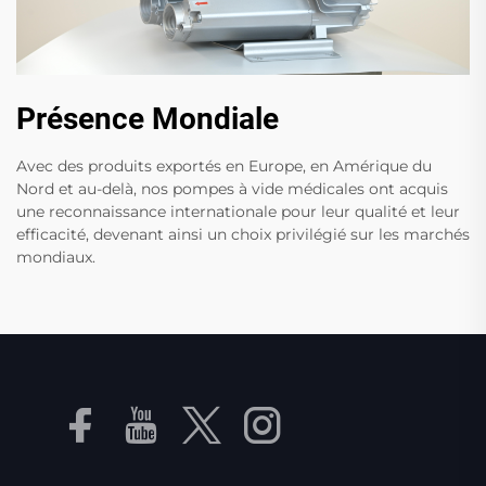
Présence Mondiale
Avec des produits exportés en Europe, en Amérique du
Nord et au-delà, nos pompes à vide médicales ont acquis
une reconnaissance internationale pour leur qualité et leur
efficacité, devenant ainsi un choix privilégié sur les marchés
mondiaux.