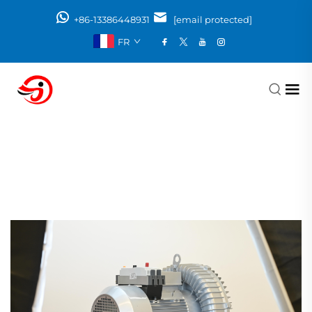
+86-13386448931
[email protected]
FR