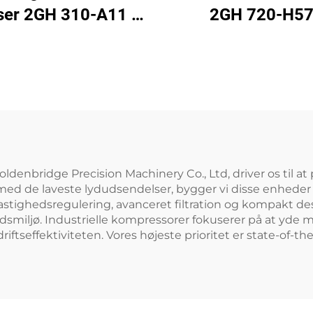
ser 2GH 310-A11 |
2GH 720-H5
 m³/t luftstrøm til
ringeblæser
spa og dam
oldenbridge Precision Machinery Co., Ltd, driver os til at
ed de laveste lydudsendelser, bygger vi disse enheder til
astighedsregulering, avanceret filtration og kompakt d
dsmiljø. Industrielle kompressorer fokuserer på at yde 
ftseffektiviteten. Vores højeste prioritet er state-of-the