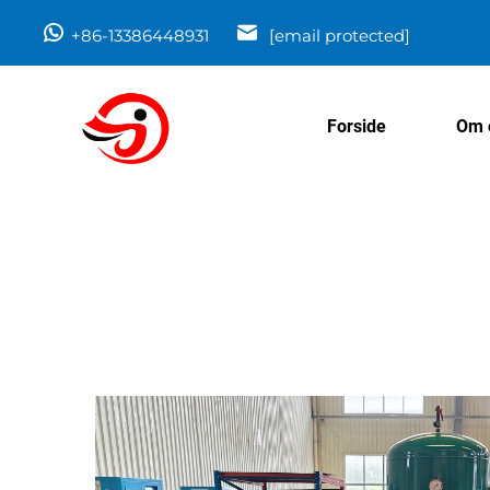
+86-13386448931
[email protected]
Forside
Om 