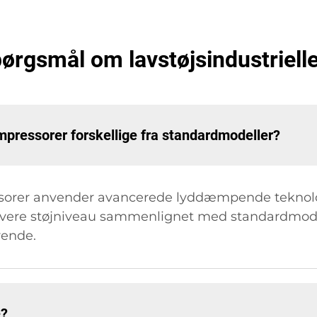
spørgsmål om lavstøjsindustriel
ompressorer forskellige fra standardmodeller?
ssorer anvender avancerede lyddæmpende teknologi
vere støjniveau sammenlignet med standardmodell
rende.
e?