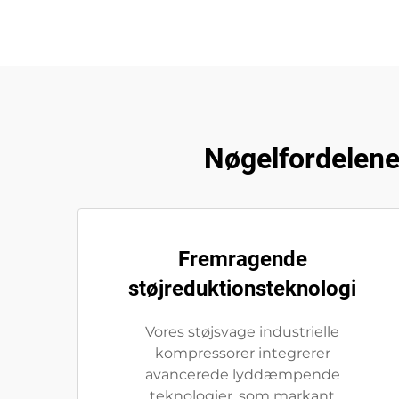
Nøgelfordelene
Fremragende
støjreduktionsteknologi
Vores støjsvage industrielle
kompressorer integrerer
avancerede lyddæmpende
teknologier, som markant