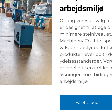
arbejdsmiljø
Opdag vores udvalg af 
er designet til at øge d
minimere støjniveauet.
Machinery Co., Ltd. spec
vakuumudstyr og luftko
produkter lever op til d
ydelsesstandarder. Vor
er ideelle til en række
løsninger, som bidrager
arbejdsmiljø.
Få et tilbud