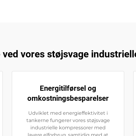
 ved vores støjsvage industriel
Energitilførsel og
omkostningsbesparelser
Udviklet med energieffektivitet i
tankerne fungerer vores støjsvage
industrielle kompressorer med
lavere elforbrug, samtidig med at