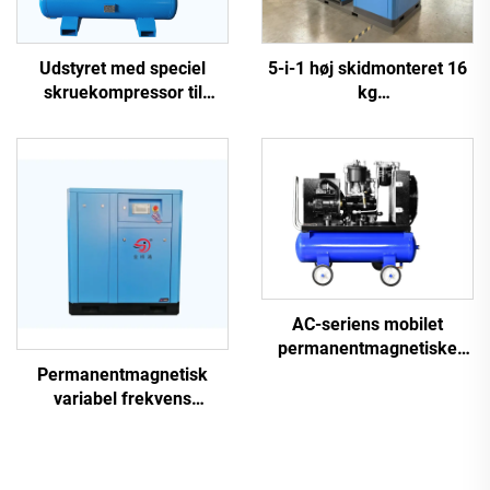
5-i-1 høj skidmonteret 16
Udstyret med speciel
kg
skruekompressor til
skruekompressorsystem
laserudskæring
til laserskæring med 1200
L tank
AC-seriens mobilet
permanentmagnetiske
frekvensomformer
Permanentmagnetisk
dobbelttank skruemaskine
variabel frekvens
skruekompressor