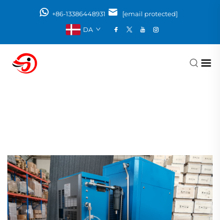
+86-13386448931
[email protected]
DA