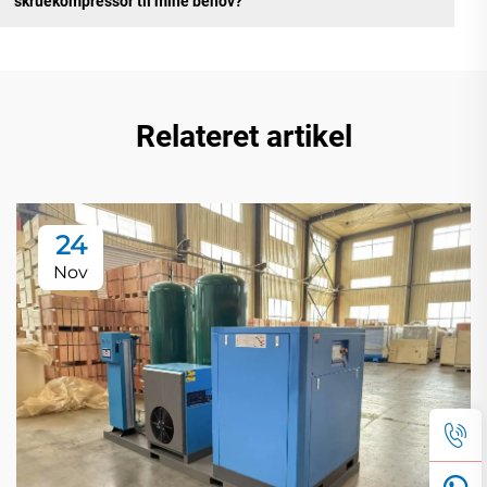
skruekompressor til mine behov?
Relateret artikel
24
Nov