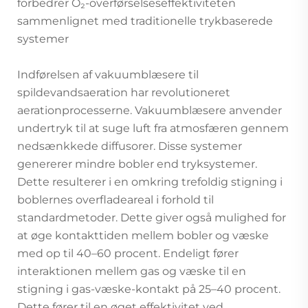
forbedrer O₂-overførselseseffektiviteten
sammenlignet med traditionelle trykbaserede
systemer
Indførelsen af vakuumblæsere til
spildevandsaeration har revolutioneret
aerationprocesserne. Vakuumblæsere anvender
undertryk til at suge luft fra atmosfæren gennem
nedsænkkede diffusorer. Disse systemer
genererer mindre bobler end tryksystemer.
Dette resulterer i en omkring trefoldig stigning i
boblernes overfladeareal i forhold til
standardmetoder. Dette giver også mulighed for
at øge kontakttiden mellem bobler og væske
med op til 40–60 procent. Endeligt fører
interaktionen mellem gas og væske til en
stigning i gas-væske-kontakt på 25–40 procent.
Dette fører til en øget effektivitet ved