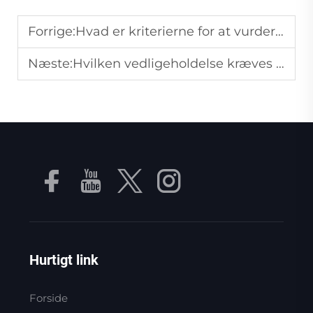
Forrige:
Hvad er kriterierne for at vurdere kvaliteten af en luftkompressor?
Næste:
Hvilken vedligeholdelse kræves der for tørreelementet i en luftkompressor med tørreanlæg?
Hurtigt link
Forside