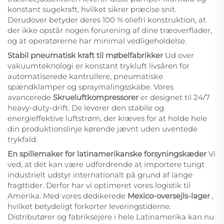
konstant sugekraft, hvilket sikrer præcise snit.
Derudover betyder deres 100 % oliefri konstruktion, at
der ikke opstår nogen forurening af dine træoverflader,
og at operatørerne har minimal vedligeholdelse.
Stabil pneumatisk kraft til møbelfabrikker
Ud over
vakuumteknologi er konstant trykluft livsåren for
automatiserede kantrullere, pneumatiske
spændklamper og spraymalingsskabe. Vores
avancerede
Skrueluftkompressorer
er designet til 24/7
heavy-duty-drift. De leverer den stabile og
energieffektive luftstrøm, der kræves for at holde hele
din produktionslinje kørende jævnt uden uventede
trykfald.
En spillemaker for latinamerikanske forsyningskæder
Vi
ved, at det kan være udfordrende at importere tungt
industrielt udstyr internationalt på grund af lange
fragttider. Derfor har vi optimeret vores logistik til
Amerika. Med vores dedikerede
Mexico-oversejls-lager
,
hvilket betydeligt forkorter leveringstiderne.
Distributører og fabriksejere i hele Latinamerika kan nu