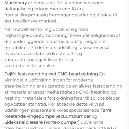
Machinery
er begejstret for at annoncere vores
deltagelse og bringe mere end 18 års
fremstillingsmæssig fremragende erfaring direkte til
det brasilianske marked.
Når møbelfremstilling udvikler sig mod
højhastighedsautomatisering, bliver pålideligheden af
din underliggende industrielle udstyr nøglen til
rentabilitet. På dette års udstilling fokuserer vi på,
hvordan vores fabriksdirekte luft- og
vakuumteknologier løser kritiske
produktionsflaskehalse.
Fejlfri fastspænding ved CNC-bearbejdning
En
almindelig udfordring inden for moderne
træarbejdning er at opretholde en sikker fastspænding
af materialer under højhastigheds-CNC-fræsning og
nesting. Materialers forskydning fører til spildte plader
og kostbar standtid. For at tackle dette vil vi på
udstillingen præsentere vores specialiserede
Tørre
roterende vingepumpe vacuumpumper
og
Sidekanalblæsere (Vortex-pumper)
udviklet til
træarbejdssektoren leverer disse pumper kraftfuld og