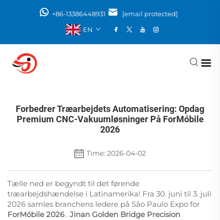
+86-13386448931
[email protected]
EN
Forbedrer Træarbejdets Automatisering: Opdag
Premium CNC-Vakuumløsninger På ForMóbile
2026
Time: 2026-04-02
Tælle ned er begyndt til det førende
træarbejdshændelse i Latinamerika! Fra 30. juni til 3. juli
2026 samles branchens ledere på São Paulo Expo for
ForMóbile 2026
.
Jinan Golden Bridge Precision