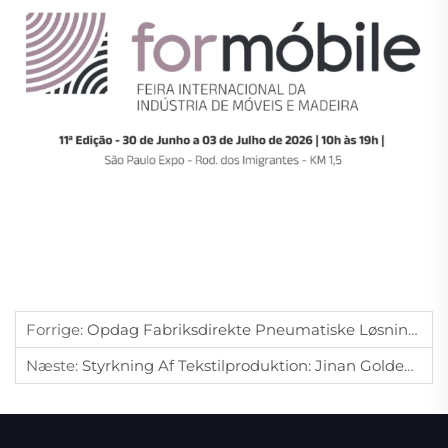
Forrige:
Opdag Fabriksdirekte Pneumatiske Løsninger På WIN EURASIA 2026: Jinan Golden Bridge Inviterer Dig Til Istanbul
Næste:
Styrkning Af Tekstilproduktion: Jinan Golden Bridge Introducerer Avanceret Vakuumteknologi På ITM 2026