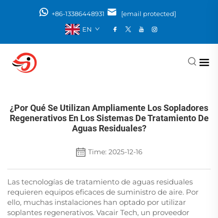
+86-13386448931
[email protected]
EN
¿Por Qué Se Utilizan Ampliamente Los Sopladores
Regenerativos En Los Sistemas De Tratamiento De
Aguas Residuales?
Time: 2025-12-16
Las tecnologías de tratamiento de aguas residuales
requieren equipos eficaces de suministro de aire. Por
ello, muchas instalaciones han optado por utilizar
soplantes regenerativos. Vacair Tech, un proveedor