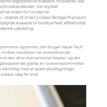
ir Techs regenerative blæsere, forbedret ved
ontrolstandarder, har styrket
ngerne inden for moderne
 – støttet af Jinan Golden Bridge Precision
fylde kravene til holdbarhed, effektivitet
 denne udvikling.
optimeres i systemer, der bruger Vacair Tech
 hvilket resulterer i et overordnende
end den af en konventionel blæser, og der
rgibesparende ydelse er i overensstemmelse
 samtidig med at spare på elregninger.
trukket valg for små