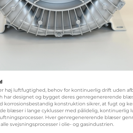
ld
r høj luftfugtighed, behov for kontinuerlig drift uden a
ch har designet og bygget deres genregenererende blæsere
rrosionsbestandig konstruktion sikrer, at fugt og kemik
blæser i lange cyklusser med pålidelig, kontinuerlig lu
luftningsprocesser. Hver genregenererende blæser genn
lle svejsningsprocesser i olie- og gasindustrien.