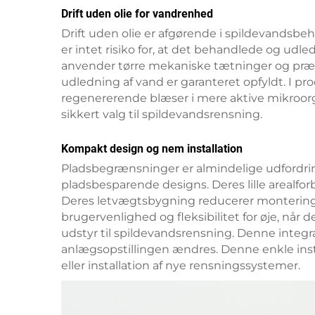
Drift uden olie for vandrenhed
Drift uden olie er afgørende i spildevandsbeh
er intet risiko for, at det behandlede og ud
anvender tørre mekaniske tætninger og præcis
udledning af vand er garanteret opfyldt. I p
regenererende blæser i mere aktive mikroorg
sikkert valg til spildevandsrensning.
Kompakt design og nem installation
Pladsbegrænsninger er almindelige udfordri
pladsbesparende designs. Deres lille areal
Deres letvægtsbygning reducerer monterings
brugervenlighed og fleksibilitet for øje, når
udstyr til spildevandsrensning. Denne integra
anlægsopstillingen ændres. Denne enkle insta
eller installation af nye rensningssystemer.