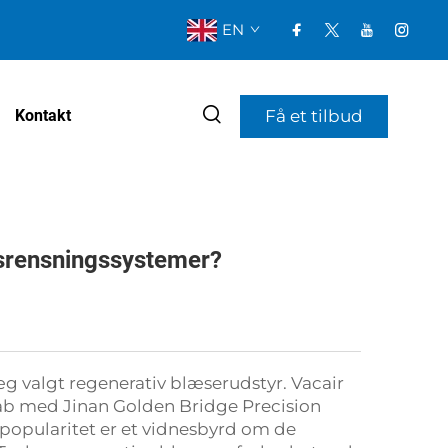
EN
Få et tilbud
Kontakt
dsrensningssystemer?
æg valgt regenerativ blæserudstyr. Vacair
rskab med Jinan Golden Bridge Precision
s popularitet er et vidnesbyrd om de