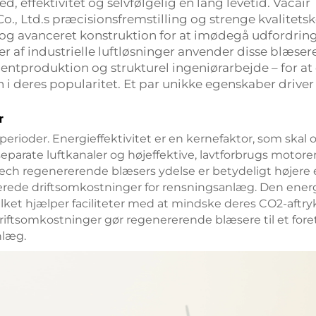
ed, effektivitet og selvfølgelig en lang levetid. Vaca
., Ltd.s præcisionsfremstilling og strenge kvalitetsk
 og avanceret konstruktion for at imødegå udfordri
 af industrielle luftløsninger anvender disse blæsere
tproduktion og strukturel ingeniørarbejde – for at op
n i deres popularitet. Et par unikke egenskaber driver
r
erioder. Energieffektivitet er en kernefaktor, som skal 
arate luftkanaler og højeffektive, lavtforbrugs motorer,
Tech regenererende blæsers ydelse er betydeligt højere 
ucerede driftsomkostninger for rensningsanlæg. Den ene
et hjælper faciliteter med at mindske deres CO2-aftryk
 driftsomkostninger gør regenererende blæsere til et fore
nlæg.