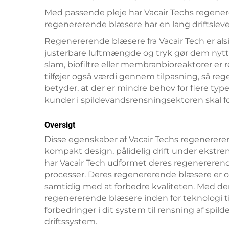
Med passende pleje har Vacair Techs regene
regenererende blæsere har en lang driftslev
Regenererende blæsere fra Vacair Tech er alsi
justerbare luftmængde og tryk gør dem nyttige 
slam, biofiltre eller membranbioreaktorer er
tilføjer også værdi gennem tilpasning, så re
betyder, at der er mindre behov for flere typ
kunder i spildevandsrensningsektoren skal f
Oversigt
Disse egenskaber af Vacair Techs regenererend
kompakt design, pålidelig drift under ekstre
har Vacair Tech udformet deres regenererend
processer. Deres regenererende blæsere er o
samtidig med at forbedre kvaliteten. Med den
regenererende blæsere inden for teknologi ti
forbedringer i dit system til rensning af spi
driftssystem.