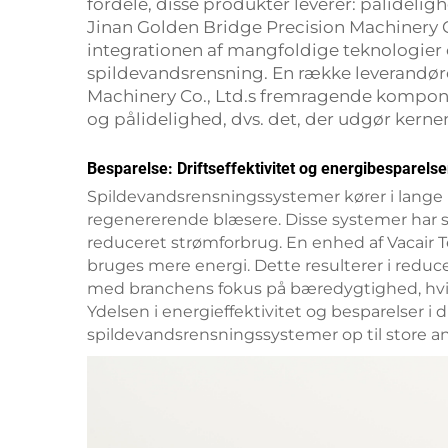
fordele, disse produkter leverer: pålideligh
Jinan Golden Bridge Precision Machinery Co
integrationen af mangfoldige teknologier
spildevandsrensning. En række leverandører
Machinery Co., Ltd.s fremragende komponen
og pålidelighed, dvs. det, der udgør kerne
Besparelse: Driftseffektivitet og energibesparelse
Spildevandsrensningssystemer kører i lange p
regenererende blæsere. Disse systemer har sep
reduceret strømforbrug. En enhed af Vacair 
bruges mere energi. Dette resulterer i red
med branchens fokus på bæredygtighed, hvilk
Ydelsen i energieffektivitet og besparelser i
spildevandsrensningssystemer op til store a