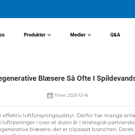
os
Produkter
Medier
Q&A
generative Blæsere Så Ofte I Spildevan
Time: 2025-12-16
 effektiv luftforsyningsudstyr. Derfor har mange anl
le luftløsninger i over et dusin år i strategisk partne
 regenerative blæsere, der er tilpasset branchen. Dere