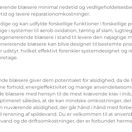
rerende blæsere minimal nedetid og vedligeholdelsesb
etid og lavere reparationomkostninger.
dige og kan udfylde forskellige funktioner i forskellige 
i systemer til aerob oxidation, tørring af slam, lugtregu
 regenererende blæsere i stand til levere den nøjagtige
genererende blæsere kan blive designet til bestemte proc
er udstyr, hvilket effektivt forenkler systemdesignet o
oretage.
e blæsere giver dem potentialet for alsidighed, da de ha
me forhold, energieffektivitet og mange anvendelsesområ
e blæsere med hensyn til de mest krævende krav i indust
ptimeret således, at de kan mindske omkostninger, der
 nuværende alsidighed, der går hånd i hånd med forbedre
l rensning af spildevand. Du er velkommen til at anvend
ldevand og de driftsomkostninger, der er forbundet herm