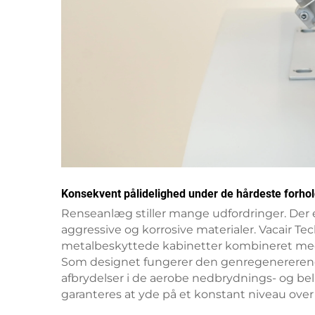
Konsekvent pålidelighed under de hårdeste forho
Renseanlæg stiller mange udfordringer. Der e
aggressive og korrosive materialer. Vacair Te
metalbeskyttede kabinetter kombineret med ko
Som designet fungerer den genregenererende 
afbrydelser i de aerobe nedbrydnings- og be
garanteres at yde på et konstant niveau over a