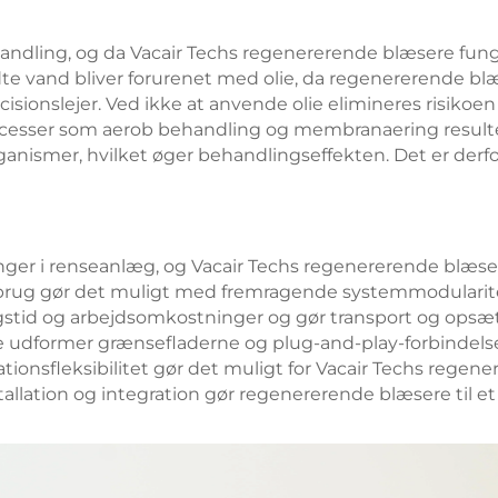
andling, og da Vacair Techs regenererende blæsere funger
ledte vand bliver forurenet med olie, da regenererende b
ionslejer. Ved ikke at anvende olie elimineres risikoen 
rocesser som aerob behandling og membranaering resulter
anismer, hvilket øger behandlingseffekten. Det er derfo
nger i renseanlæg, og Vacair Techs regenererende blæs
forbrug gør det muligt med fremragende systemmodularit
tid og arbejdsomkostninger og gør transport og opsætn
 de udformer grænsefladerne og plug-and-play-forbindelser
tionsfleksibilitet gør det muligt for Vacair Techs regene
llation og integration gør regenererende blæsere til et