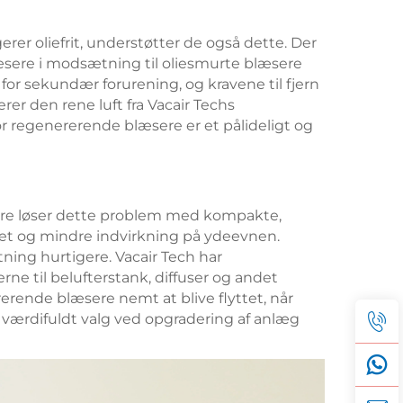
er oliefrit, understøtter de også dette. Der
læsere i modsætning til oliesmurte blæsere
for sekundær forurening, og kravene til fjern
er den rene luft fra Vacair Techs
r regenererende blæsere er et pålideligt og
ere løser dette problem med kompakte,
et og mindre indvirkning på ydeevnen.
ing hurtigere. Vacair Tech har
ne til belufterstank, diffuser og andet
rerende blæsere nemt at blive flyttet, når
 værdifuldt valg ved opgradering af anlæg