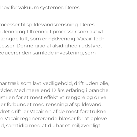
ehov for vakuum systemer. Deres
processer til spildevandsrensning. Deres
lering og filtrering. I processer som aktivt
 mængde luft, som er nødvendig. Vacair Tech
esser. Denne grad af alsidighed i udstyret
g reducerer den samlede investering, som
r træk som lavt vedligehold, drift uden olie,
der. Med mere end 12 års erfaring i branche,
rien for at mest effektivt rengøre og drive
 er forbundet med rensning af spildevand,
t drift, er Vacair en af de mest foretrukne
e Vacair regenererende blæser for at opleve
ed, samtidig med at du har et miljøvenligt