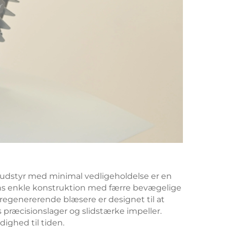
 udstyr med minimal vedligeholdelse er en
ns enkle konstruktion med færre bevægelige
s regenererende blæsere er designet til at
præcisionslager og slidstærke impeller.
dighed til tiden.