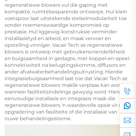
regeneratiewe blowers vul die gaping met
kompakte, ruimtebesparende ontwerpe. Hul klein
voetspoor laat uitstekende stelselmodulariteit toe
sonder noemenswaardige kompromieë op
prestasie. Hul liggewig-konstruksie verminder
installasietyd en arbeid, en maak vervoer en
opstelling vinniger. Vacair Tech se regeneratiewe
blowers is ontwerp met gebruikersvriendelikheid
en buigsaamheid in gedagte, met koppel-en-speel-
konnektiwiteit na belugtingskomme, diffusors en
ander afvalwaterbehandelingsuitrusting. Hierdie
integrasiebuigsaamheid laat toe dat Vacair Tech se
regeneratiewe blowers maklik verplaas kan word
wanneer fasiliteitsindelings gewysig word. Hierdie
eenvoudige installasie en integrasie maak die
regeneratiewe blowers 'n waardevolle opsie vir die
opgradering van fasiliteite of die installasie van
nuwe behandelingsisteme.