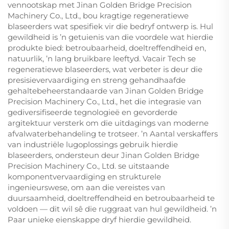
vennootskap met Jinan Golden Bridge Precision
Machinery Co., Ltd., bou kragtige regeneratiewe
blaseerders wat spesifiek vir die bedryf ontwerp is. Hul
gewildheid is ’n getuienis van die voordele wat hierdie
produkte bied: betroubaarheid, doeltreffendheid en,
natuurlik, ’n lang bruikbare leeftyd. Vacair Tech se
regeneratiewe blaseerders, wat verbeter is deur die
presisievervaardiging en streng gehandhaafde
gehaltebeheerstandaarde van Jinan Golden Bridge
Precision Machinery Co., Ltd., het die integrasie van
gediversifiseerde tegnologieë en gevorderde
argitektuur versterk om die uitdagings van moderne
afvalwaterbehandeling te trotseer. ’n Aantal verskaffers
van industriële lugoplossings gebruik hierdie
blaseerders, ondersteun deur Jinan Golden Bridge
Precision Machinery Co., Ltd. se uitstaande
komponentvervaardiging en strukturele
ingenieurswese, om aan die vereistes van
duursaamheid, doeltreffendheid en betroubaarheid te
voldoen — dit wil sê die ruggraat van hul gewildheid. ’n
Paar unieke eienskappe dryf hierdie gewildheid.