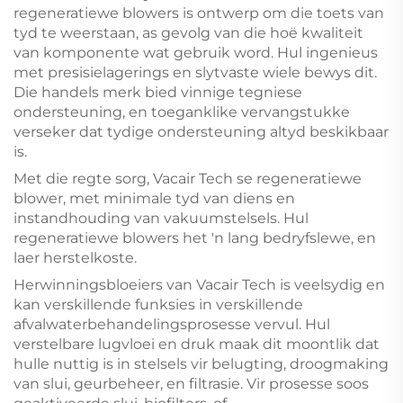
regeneratiewe blowers is ontwerp om die toets van
tyd te weerstaan, as gevolg van die hoë kwaliteit
van komponente wat gebruik word. Hul ingenieus
met presisielagerings en slytvaste wiele bewys dit.
Die handels merk bied vinnige tegniese
ondersteuning, en toeganklike vervangstukke
verseker dat tydige ondersteuning altyd beskikbaar
is.
Met die regte sorg, Vacair Tech se regeneratiewe
blower, met minimale tyd van diens en
instandhouding van vakuumstelsels. Hul
regeneratiewe blowers het 'n lang bedryfslewe, en
laer herstelkoste.
Herwinningsbloeiers van Vacair Tech is veelsydig en
kan verskillende funksies in verskillende
afvalwaterbehandelingsprosesse vervul. Hul
verstelbare lugvloei en druk maak dit moontlik dat
hulle nuttig is in stelsels vir belugting, droogmaking
van slui, geurbeheer, en filtrasie. Vir prosesse soos