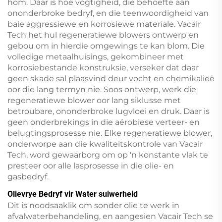
hom. Daar is hoë vogtigheid, die behoefte aan
ononderbroke bedryf, en die teenwoordigheid van
baie aggressiewe en korrosiewe materiale. Vacair
Tech het hul regeneratiewe blowers ontwerp en
gebou om in hierdie omgewings te kan blom. Die
volledige metaalhuisings, gekombineer met
korrosiebestande konstruksie, verseker dat daar
geen skade sal plaasvind deur vocht en chemikalieë
oor die lang termyn nie. Soos ontwerp, werk die
regeneratiewe blower oor lang siklusse met
betroubare, ononderbroke lugvloei en druk. Daar is
geen onderbrekings in die aërobiese verteer- en
belugtingsprosesse nie. Elke regeneratiewe blower,
onderworpe aan die kwaliteitskontrole van Vacair
Tech, word gewaarborg om op 'n konstante vlak te
presteer oor alle lasprosesse in die olie- en
gasbedryf.
Olievrye Bedryf vir Water suiwerheid
Dit is noodsaaklik om sonder olie te werk in
afvalwaterbehandeling, en aangesien Vacair Tech se