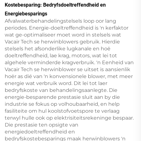
Kostebesparing: Bedryfsdoeltreffendheid en
Energiebesparings
Afvalwaterbehandelingstelsels loop oor lang
periodes. Energie-doeltreffendheid is 'n kerfaktor
wat ge-optimaliseer moet word in stelsels wat
Vacair Tech se herwinblowers gebruik. Hierdie
stelsels het afsonderlike lugkanale en hoë
doeltreffendheid, lae krag, motors, wat lei tot
algehele verminderde kragverbruik. 'n Eenheid van
Vacair Tech se herwinblower se uitset is aansienlik
hoër as dié van 'n konvensionele blower, met meer
energie wat verbruik word. Dit lei tot laer
bedryfskoste van behandelingsaanlegte. Die
energie-besparende prestasie sluit aan by die
industrie se fokus op volhoubaarheid, en help
fasiliteite om hul koolstofvoetspore te verlaag
terwyl hulle ook op elektrisiteitsrekeninge bespaar.
Die prestasie ten opsigte van
energiedoeltreffendheid en
bedryfskostebesparings maak herwinblowers 'n