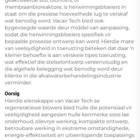
geaktiveerde slui, biofilters, of
membraanbioreaktore, is herwinningsbloeiers in
staat om die presiese hoeveelhede lug te verskaf
wat benodig word. Vacair Tech bied ook
bygevoegde waarde deur middel van aanpassing,
sodat die herwinningsbloeiers spesifiek vir
bepaalde prosesse ontwerp kan word. Hierdie mate
van veelsydigheid in toerusting beteken dat daar 'n
kleiner behoefte is aan verskeie tipes toerusting,
wat effektief die stelselontwerp vereenvoudig en
die algehele belegging wat benodig word deur
kliënte in die afvalwaterbehandelingsindustrie
verminder.
Oorsig
Hierdie eienskappe van Vacair Tech se
regeneratiewe blowers bied hulle die potensiaal vir
veelsydigheid aangesien hulle kenmerke soos lae
onderhoud, olievrye werking, kompakte ontwerp,
betroubare werking in ekstreme omstandighede,
energie-effektiwiteit en uiteenlopende toepassings