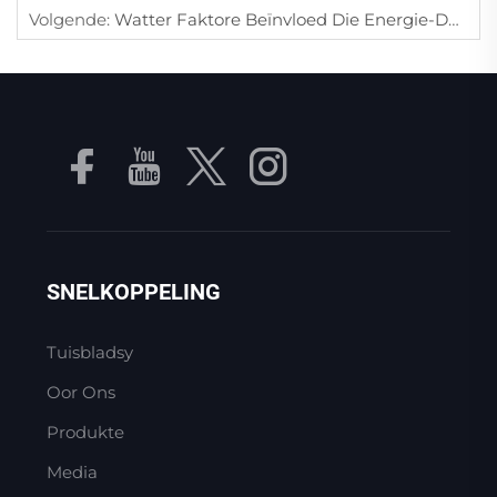
Volgende:
Watter Faktore Beïnvloed Die Energie-Doeltreffendheid Van Lugblowers In Industriële Omgewings?
SNELKOPPELING
Tuisbladsy
Oor Ons
Produkte
Media