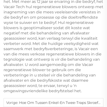
het. Met meer as 12 jaar se ervaring in die bedryf, het
Vacair Tech hul regeneratiewe blowers ontwerp met
inagneming van die mees veeleisende vereistes in
die bedryf en om prosesse op die doeltreffendste
wyse te suiwer en te bedryf. Hul regeneratiewe
blowers is geoptimaliseer sodat dit koste wat
negatief met die behandeling van afvalwater
geassosieer word, kan verlaag terwyl die kwaliteit
verbeter word. Met die huidige veelsydigheid wat
saamwerk met bedryfsverbeteringe, is Vacair een
van die mees verkose regeneratiewe blowers in die
tegnologie wat ontwerp is vir die behandeling van
afvalwater. U word aangemoedig om die Vacair
regeneratiewe blower te gebruik om die
verbeteringe in u stelsel vir die behandeling van
afvalwater en die bedryfskoste wat daarmee
geassosieer word, te ervaar, terwyl u 'n
omgewingsvriendelike bedryfstelsel het.
Vorige:
Hoe Om Tussen Enkel-En Twee-Traps Skroefkompressors Vir Industriële Gebruik Te Onderskei?