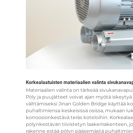
Korkealaatuisten materiaalien valinta sivukanavap
Materiaalien valinta on tärkeää sivukanavap
Pöly ja puujätteet voivat ajan myötä iskeytyä
välttämiseksi Jinan Golden Bridge käyttää ko
puhaltimiensa keskeisissä osissa, mukaan luk
korroosionkestävä teräs koteloihin. Korkeala
pölynkestävän tiivistetyn laakerirakenteen, jo
rakenne estää pölyn pääsemästä puhaltimien 