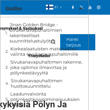
FI
Sisällys
Jinan Golden Bridge -
ysymykset & Vastaukset
sivukanavapuhaltimien
rakenteelliset
Hanki
suunnitteluetulyötyt
tarjous
Korkealaatuisten materiaalien
valinta sivukanavapuhaltimille
Yhteystiedot
Sivukanavapuhaltimen rakenne,
joka optimoi ilmavirtaa ja
pölynkestävyyttä
Sivukanavapuhaltimen
huoltosuunnittelu
Laadunvalvonta
pölynkestävyysominaisuuksien
ykyisiä Pölyn Ja
osalta