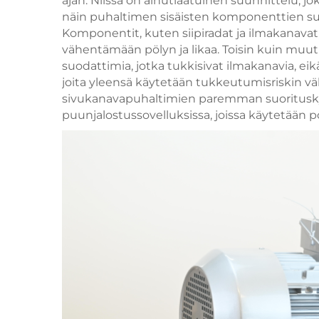
ajan. Niissä on ainutlaatuinen suunnittelu, j
näin puhaltimen sisäisten komponenttien su
Komponentit, kuten siipiradat ja ilmakanavat,
vähentämään pölyn ja likaa. Toisin kuin muut
suodattimia, jotka tukkisivat ilmakanavia, eik
joita yleensä käytetään tukkeutumisriskin 
sivukanavapuhaltimien paremman suoritusk
puunjalostussovelluksissa, joissa käytetään pö