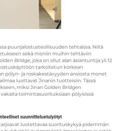
a puunjalostusteollisuuden tehtaissa. Niitä
jetukseen sekä moniin muihin tehtäviin
olden Bridge, joka on ollut alan asiantuntija yli 12
alostuskäyttöön tarkoitetun korkean
n pölyn- ja roskakestävyyden ansiosta monet
lmaa luottavat Jinanin tuotteisiin. Tässä
ykseen, miksi Jinan Golden Bridgen
vakaita toimintasuorituksiaan pölyisissä
eelliset suunnitteluetulyötyt
tarjoavat luotettavaa suorituskykyä pidemmän