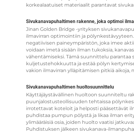
korkealaatuiset materiaalit parantavat sivuk
Sivukanavapuhaltimen rakenne, joka optimoi ilmav
Jinan Golden Bridge -yrityksen sivukanavapu
ilmavirran optimointiin ja pölynkestävyytee
negatiivisen paineympäristön, joka imee aktiivi
voidaan imetä sisään ilman tukoksia, kanava
vähentämiseksi. Tämä suunnittelu parantaa
kuljetustehokkuutta ja estää pölyn kertymi
vakion ilmavirran ylläpitämisen pitkiä aikoja
Sivukanavapuhaltimen huoltosuunnittelu
Käyttäjäystävällinen huoltoon suunniteltu r
puunjalostusteollisuuden tehtaissa pölynkes
irrotettavat koteloit ja helposti pääsettävät
puhdistaa pumpun pölystä ja likaa ilman eri
ylimääräisiä osia, joiden huolto vaatisi jatk
Puhdistuksen jälkeen sivukanava-ilmanpuha