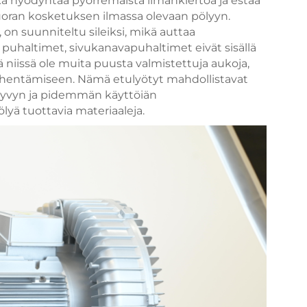
oka hyödyntää pyörremäistä ilmankiertoa ja estää
oran kosketuksen ilmassa olevaan pölyyn.
 on suunniteltu sileiksi, mikä auttaa
 puhaltimet, sivukanavapuhaltimet eivät sisällä
ä niissä ole muita puusta valmistettuja aukoja,
vähentämiseen. Nämä etulyötyt mahdollistavat
yvyn ja pidemmän käyttöiän
lyä tuottavia materiaaleja.