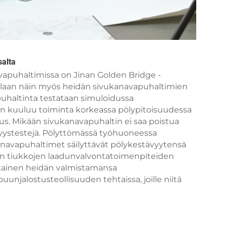
alta
apuhaltimissa on Jinan Golden Bridge -
dellaan näin myös heidän sivukanavapuhaltimien
puhaltinta testataan simuloidussa
än kuuluu toiminta korkeassa pölypitoisuudessa
s. Mikään sivukanavapuhaltin ei saa poistua
ävyystestejä. Pölyttömässä työhuoneessa
kanavapuhaltimet säilyttävät pölykestävyytensä
äin tiukkojen laadunvalvontatoimenpiteiden
jokainen heidän valmistamansa
unjalostusteollisuuden tehtaissa, joille niitä