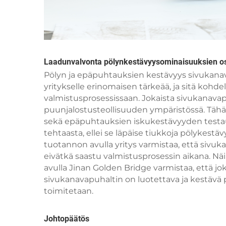
Laadunvalvonta pölynkestävyysominaisuuksien os
Pölyn ja epäpuhtauksien kestävyys sivukanav
yritykselle erinomaisen tärkeää, ja sitä koh
valmistusprosessissaan. Jokaista sivukanava
puunjalostusteollisuuden ympäristössä. Täh
sekä epäpuhtauksien iskukestävyyden testau
tehtaasta, ellei se läpäise tiukkoja pölykest
tuotannon avulla yritys varmistaa, että sivu
eivätkä saastu valmistusprosessin aikana. N
avulla Jinan Golden Bridge varmistaa, että 
sivukanavapuhaltin on luotettava ja kestävä pu
toimitetaan.
Johtopäätös