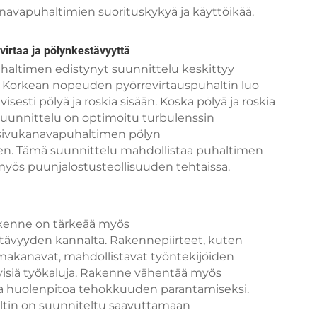
anavapuhaltimien suorituskykyä ja käyttöikää.
irtaa ja pölynkestävyyttä
haltimen edistynyt suunnittelu keskittyy
n. Korkean nopeuden pyörrevirtauspuhaltin luo
sesti pölyä ja roskia sisään. Koska pölyä ja roskia
suunnittelu on optimoitu turbulenssin
 sivukanavapuhaltimen pölyn
sen. Tämä suunnittelu mahdollistaa puhaltimen
, myös puunjalostusteollisuuden tehtaissa.
akenne on tärkeää myös
tävyyden kannalta. Rakennepiirteet, kuten
 ilmakanavat, mahdollistavat työntekijöiden
tyisiä työkaluja. Rakenne vähentää myös
uvaa huolenpitoa tehokkuuden parantamiseksi.
ltin on suunniteltu saavuttamaan