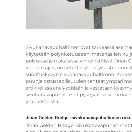
Sivukanavapuhaltimet ovat tärkeässä asemass
käytetään pölynkeruuseen, materiaalien kul
pölyisissä ja roskaisissa ympäristöissä. Jinan G
vuoden ajan, on kehittänyt erityisesti puunj
suorituskyvyn sivukanavapuhaltimen. Korkea
puunjalostusteollisuuden tehtaat ympäri maai
artikkelissa analysoidään ja vastataan kysym
sivukanavapuhaltimet pystyvät säilyttämään 
ympäristöissä.
Jinan Golden Bridge -sivukanavapuhaltimien rakent
Jinan Golden Bridge -sivukanavapuhaltimet 