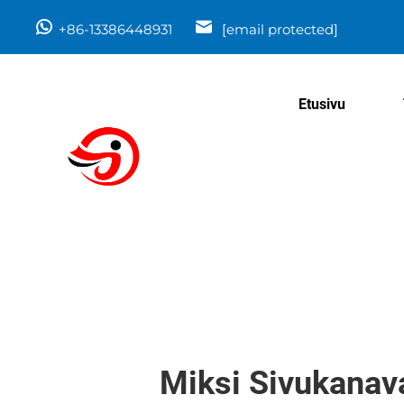
+86-13386448931
[email protected]
Etusivu
Miksi Sivukanav