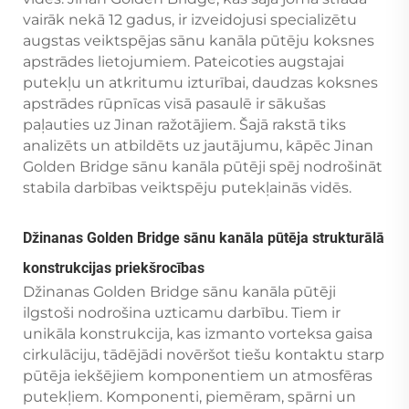
vairāk nekā 12 gadus, ir izveidojusi specializētu
augstas veiktspējas sānu kanāla pūtēju koksnes
apstrādes lietojumiem. Pateicoties augstajai
putekļu un atkritumu izturībai, daudzas koksnes
apstrādes rūpnīcas visā pasaulē ir sākušas
paļauties uz Jinan ražotājiem. Šajā rakstā tiks
analizēts un atbildēts uz jautājumu, kāpēc Jinan
Golden Bridge sānu kanāla pūtēji spēj nodrošināt
stabila darbības veiktspēju putekļainās vidēs.
Džinanas Golden Bridge sānu kanāla pūtēja strukturālā
konstrukcijas priekšrocības
Džinanas Golden Bridge sānu kanāla pūtēji
ilgstoši nodrošina uzticamu darbību. Tiem ir
unikāla konstrukcija, kas izmanto vorteksa gaisa
cirkulāciju, tādējādi novēršot tiešu kontaktu starp
pūtēja iekšējiem komponentiem un atmosfēras
putekļiem. Komponenti, piemēram, spārni un