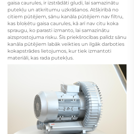
gaisa caurules, ir izstrādāti gludi, lai samazinātu
putekļu un atkritumu uzkrāšanos. Atšķirībā no
citiem pūtējiem, sānu kanāla pūtējiem nav filtru,
kas bloķētu gaisa caurules, kā arī nav citu koka
spraugu, ko parasti izmanto, lai samazinātu
aizsprostojuma risku. Šīs priekšrocības palīdz sānu
kanāla pūtējiem labāk veikties un ilgāk darboties
kokapstrādes lietojumos, kur tiek izmantoti
materiāli, kas rada putekļus.