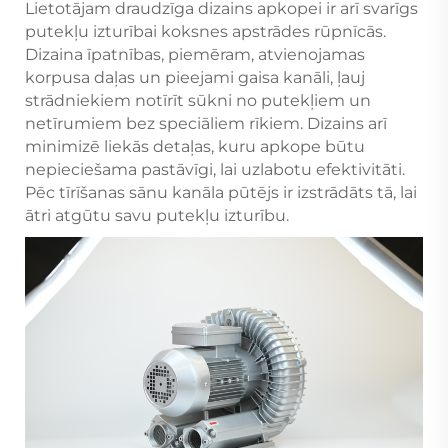
Lietotājam draudzīga dizains apkopei ir arī svarīgs
putekļu izturībai koksnes apstrādes rūpnīcās.
Dizaina īpatnības, piemēram, atvienojamas
korpusa daļas un pieejami gaisa kanāli, ļauj
strādniekiem notīrīt sūkni no putekļiem un
netīrumiem bez speciāliem rīkiem. Dizains arī
minimizē liekās detaļas, kuru apkope būtu
nepieciešama pastāvīgi, lai uzlabotu efektivitāti.
Pēc tīrīšanas sānu kanāla pūtējs ir izstrādāts tā, lai
ātri atgūtu savu putekļu izturību.