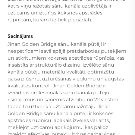
katrs viņu ražotais sānu kanāla uzblīvētājs ir
uzticams un izturīgs koksnes apstrādes
rūpnīcām, kurām tie tiek piegādāti.
Secinājums
Jinan Golden Bridge sānu kanāla pūtēji ir
neapstrīdami savā spējā pretdarboties putekļiem
un atkritumiem koksnes apstrādes rūpnīcās, kas
ir saistīts ar strukturālo dizainu, izvēlēto sānu
kanāla pūtēju materiālu kvalitāti, optimizētu
gaisa plūsmu, uzturēšanas vieglumu un augstas
kvalitātes kontroli. Jinan Golden Bridge ir
izveidojis profesionālas sānu kanāla pūtēju
risinājumus un saņēmis atzinību no 72 valstīm,
tāpēc to uztver kā uzticamu ražotāju. Jinan
Golden Bridge sānu kanāla pūtēji ir koksnes
apstrādes rūpnīcu labākais izvēles variants,
meklējot uzticamu aprīkojumu, kas palīdz
izveidot efektīvas, putekļu brīvas darba vides.