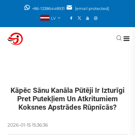
+86-13386448931
[email protected]
LV
Kāpēc Sānu Kanāla Pūtēji Ir Izturīgi
Pret Putekļiem Un Atkritumiem
Koksnes Apstrādes Rūpnīcās?
2026-01-15 15:36:36