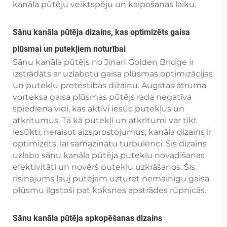
kanāla pūtēju veiktspēju un kalpošanas laiku.
Sānu kanāla pūtēja dizains, kas optimizēts gaisa
plūsmai un putekļiem noturībai
Sānu kanāla pūtējs no Jinan Golden Bridge ir
izstrādāts ar uzlabotu gaisa plūsmas optimizācijas
un putekļu pretestības dizainu. Augstas ātruma
vorteksa gaisa plūsmas pūtējs rada negatīva
spiediena vidi, kas aktīvi iesūc putekļus un
atkritumus. Tā kā putekļi un atkritumi var tikt
iesūkti, neraisot aizsprostojumus, kanāla dizains ir
optimizēts, lai samazinātu turbulenci. Šis dizains
uzlabo sānu kanāla pūtēja putekļu novadīšanas
efektivitāti un novērš putekļu uzkrāšanos. Šis
risinājums ļauj pūtējam uzturēt nemainīgu gaisa
plūsmu ilgstoši pat koksnes apstrādes rūpnīcās.
Sānu kanāla pūtēja apkopēšanas dizains