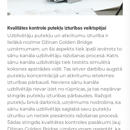
Kvalitātes kontrole putekļu izturības veiktspējai
Uzblīvētāju putekļu un atkritumu izturība ir
lielākā nozīme Džinan Golden Bridge
uzņēmumam, un šis aspekts tiek īpaši ievērots to
sānu kanāla uzblīvētāju ražošanas procesā. Katrs
sānu kanāla uzblīvētājs tiek testēts simulētā
koksnes apstrādes vidē. Tas ietver darbību augstā
putekļu koncentrācijā un atkritumu ietekmes
izturības pārbaudi. Neviens sānu kanāla
uzblīvētājs nevar iziet no rūpnīcas, ja tas nepārvar
stingrās putekļu izturības pārbaudes. Ražojot
putekļu brīvā darbnīcā, uzņēmums nodrošina, ka
sānu kanāla uzblīvētājs saglabā savu putekļu
izturību un netiek piesārņots ražošanas procesā.
Šādas stingrās kvalitātes kontroles pasākumi ļauj
Džinan Golden Bridge uzņēmumam garantēt, ka