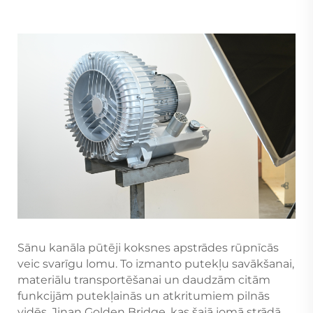
Sānu kanāla pūtēji koksnes apstrādes rūpnīcās
veic svarīgu lomu. To izmanto putekļu savākšanai,
materiālu transportēšanai un daudzām citām
funkcijām putekļainās un atkritumiem pilnās
vidēs. Jinan Golden Bridge, kas šajā jomā strādā