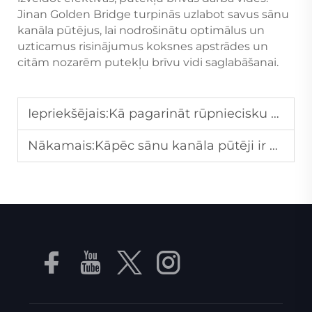
Jinan Golden Bridge turpinās uzlabot savus sānu
kanāla pūtējus, lai nodrošinātu optimālus un
uzticamus risinājumus koksnes apstrādes un
citām nozarēm putekļu brīvu vidi saglabāšanai.
Iepriekšējais:
Kā pagarināt rūpniecisku kompresoru kalpošanas laiku mitrā darba vidē?
Nākamais:
Kāpēc sānu kanāla pūtēji ir plaši izmantoti notekūdeņu attīrīšanā?