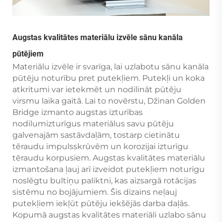
Augstas kvalitātes materiālu izvēle sānu kanāla
pūtējiem
Materiālu izvēle ir svarīga, lai uzlabotu sānu kanāla
pūtēju noturību pret putekļiem. Putekļi un koka
atkritumi var ietekmēt un nodilināt pūtēju
virsmu laika gaitā. Lai to novērstu, Džinan Golden
Bridge izmanto augstas izturības
nodilumizturīgus materiālus savu pūtēju
galvenajām sastāvdaļām, tostarp cietinātu
tēraudu impulsskrūvēm un korozijai izturīgu
tēraudu korpusiem. Augstas kvalitātes materiālu
izmantošana ļauj arī izveidot putekļiem noturīgu
noslēgtu bultiņu paliktni, kas aizsargā rotācijas
sistēmu no bojājumiem. Šis dizains neļauj
putekļiem iekļūt pūtēju iekšējās darba daļās.
Kopumā augstas kvalitātes materiāli uzlabo sānu