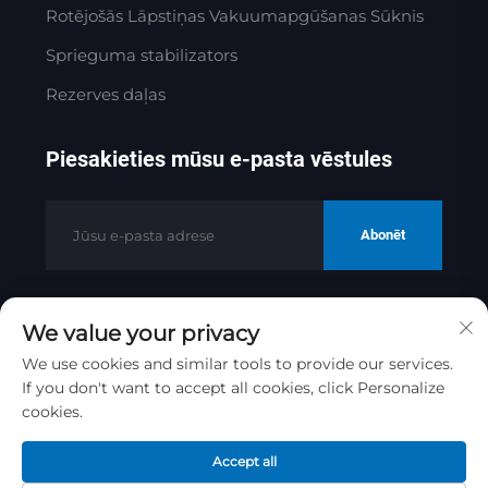
Rotējošās Lāpstiņas Vakuumapgūšanas Sūknis
Sprieguma stabilizators
Rezerves daļas
Piesakieties mūsu e-pasta vēstules
Abonēt
We value your privacy
Autortiesības © 2025 ar Jinan Golden
Bridge Precision Machinery Co.ltd
We use cookies and similar tools to provide our services.
If you don't want to accept all cookies, click Personalize
Konfidencialitātes politika
cookies.
Ritināt uz augšu
Accept all