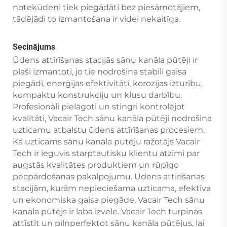
notekūdeņi tiek piegādāti bez piesārņotājiem,
tādējādi to izmantošana ir videi nekaitīga.
Secinājums
Ūdens attīrīšanas stacijās sānu kanāla pūtēji ir
plaši izmantoti, jo tie nodrošina stabili gaisa
piegādi, enerģijas efektivitāti, korozijas izturību,
kompaktu konstrukciju un klusu darbību.
Profesionāli pielāgoti un stingri kontrolējot
kvalitāti, Vacair Tech sānu kanāla pūtēji nodrošina
uzticamu atbalstu ūdens attīrīšanas procesiem.
Kā uzticams sānu kanāla pūtēju ražotājs Vacair
Tech ir ieguvis starptautisku klientu atzīmi par
augstās kvalitātes produktiem un rūpīgo
pēcpārdošanas pakalpojumu. Ūdens attīrīšanas
stacijām, kurām nepieciešama uzticama, efektīva
un ekonomiska gaisa piegāde, Vacair Tech sānu
kanāla pūtējs ir laba izvēle. Vacair Tech turpinās
attīstīt un pilnperfektot sānu kanāla pūtējus, lai