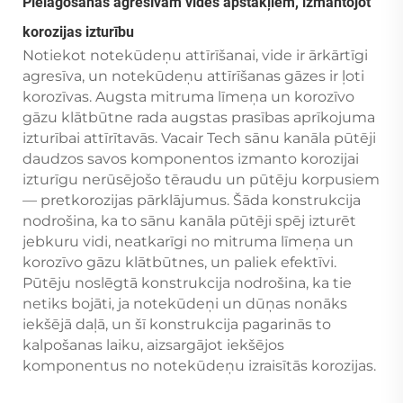
Pielāgošanās agresīvām vides apstākļiem, izmantojot
korozijas izturību
Notiekot notekūdeņu attīrīšanai, vide ir ārkārtīgi
agresīva, un notekūdeņu attīrīšanas gāzes ir ļoti
korozīvas. Augsta mitruma līmeņa un korozīvo
gāzu klātbūtne rada augstas prasības aprīkojuma
izturībai attīrītavās. Vacair Tech sānu kanāla pūtēji
daudzos savos komponentos izmanto korozijai
izturīgu nerūsējošo tēraudu un pūtēju korpusiem
— pretkorozijas pārklājumus. Šāda konstrukcija
nodrošina, ka to sānu kanāla pūtēji spēj izturēt
jebkuru vidi, neatkarīgi no mitruma līmeņa un
korozīvo gāzu klātbūtnes, un paliek efektīvi.
Pūtēju noslēgtā konstrukcija nodrošina, ka tie
netiks bojāti, ja notekūdeņi un dūņas nonāks
iekšējā daļā, un šī konstrukcija pagarinās to
kalpošanas laiku, aizsargājot iekšējos
komponentus no notekūdeņu izraisītās korozijas.