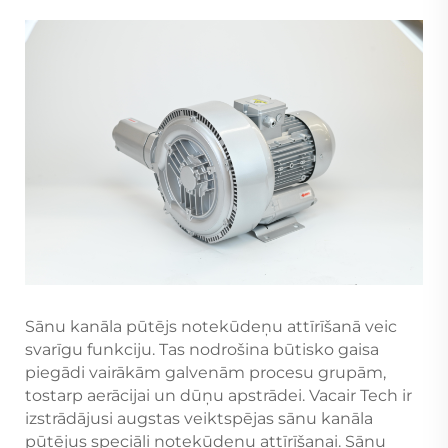
Sānu kanāla pūtējs notekūdeņu attīrīšanā veic
svarīgu funkciju. Tas nodrošina būtisko gaisa
piegādi vairākām galvenām procesu grupām,
tostarp aerācijai un dūņu apstrādei. Vacair Tech ir
izstrādājusi augstas veiktspējas sānu kanāla
pūtējus speciāli notekūdeņu attīrīšanai. Sānu