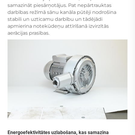
samazināt piesārņotājus. Pat nepārtrauktas
darbības režīmā sānu kanāla pūtēji nodrošina
stabili un uzticamu darbību un tādējādi
apmierina notekūdeņu attīrīšanā izvirzītās
aerācijas prasības.
Energoefektivitātes uzlabošana, kas samazina