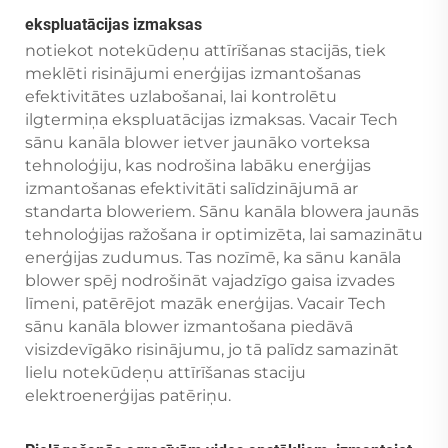
ekspluatācijas izmaksas
notiekot notekūdeņu attīrīšanas stacijās, tiek
meklēti risinājumi enerģijas izmantošanas
efektivitātes uzlabošanai, lai kontrolētu
ilgtermiņa ekspluatācijas izmaksas. Vacair Tech
sānu kanāla blower ietver jaunāko vorteksa
tehnoloģiju, kas nodrošina labāku enerģijas
izmantošanas efektivitāti salīdzinājumā ar
standarta bloweriem. Sānu kanāla blowera jaunās
tehnoloģijas ražošana ir optimizēta, lai samazinātu
enerģijas zudumus. Tas nozīmē, ka sānu kanāla
blower spēj nodrošināt vajadzīgo gaisa izvades
līmeni, patērējot mazāk enerģijas. Vacair Tech
sānu kanāla blower izmantošana piedāvā
visizdevīgāko risinājumu, jo tā palīdz samazināt
lielu notekūdeņu attīrīšanas staciju
elektroenerģijas patēriņu.