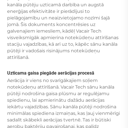
kanāla pūtēju uzticamā darbība un augstā
enerģijas efektivitāte ir pierādījusi to
pielāgojamību un neaizvietojamo nozīmi šajā
jomā. Šis dokuments koncentrēsies uz
galvenajiem iemesliem, kādēļ Vacair Tech
visveiksmīgāk apmierina notekūdeņu attīrīšanas
staciju vajadzības, kā arī uz to, kāpēc sānu kanāla
pūtēji ir vadošais risinājums notekūdeņu
attīrīšanā.
Uzticama gaisa piegāde aerācijas procesā
Aerācija ir viens no svarīgākajiem soļiem
notekūdeņu attīrīšanā. Vacair Tech sānu kanāla
pūtēji nodrošina gaisa plūsmu ar regulējamu
spiedienu, lai apmierinātu dažādu aerācijas
iekārtu vajadzības. Sānu kanāla pūtēji nodrošina
minimālas spiediena izmaiņas, kas ļauj vienmērīgi
sadalīt skābekli aerācijas tvertnē. Tas ir būtiski
aerobu baktēriju pavairošanai, kas palīdz