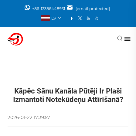
+86-13386448931
[email protected]
LV
Kāpēc Sānu Kanāla Pūtēji Ir Plaši
Izmantoti Notekūdeņu Attīrīšanā?
2026-01-22 17:39:57