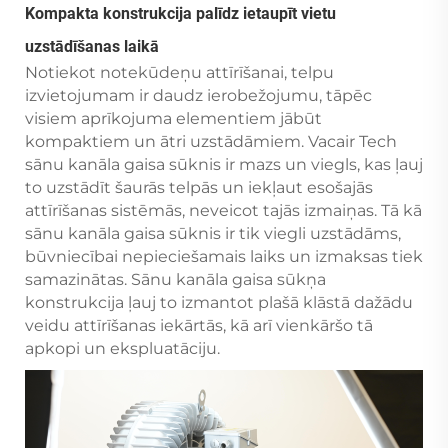
Kompakta konstrukcija palīdz ietaupīt vietu
uzstādīšanas laikā
Notiekot notekūdeņu attīrīšanai, telpu
izvietojumam ir daudz ierobežojumu, tāpēc
visiem aprīkojuma elementiem jābūt
kompaktiem un ātri uzstādāmiem. Vacair Tech
sānu kanāla gaisa sūknis ir mazs un viegls, kas ļauj
to uzstādīt šaurās telpās un iekļaut esošajās
attīrīšanas sistēmās, neveicot tajās izmaiņas. Tā kā
sānu kanāla gaisa sūknis ir tik viegli uzstādāms,
būvniecībai nepieciešamais laiks un izmaksas tiek
samazinātas. Sānu kanāla gaisa sūkņa
konstrukcija ļauj to izmantot plašā klāstā dažādu
veidu attīrīšanas iekārtās, kā arī vienkāršo tā
apkopi un ekspluatāciju.