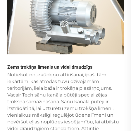
Zems trokšņa līmenis un videi draudzīgs
Notiekot notekūdeņu attīrīšanai, īpaši tām
iekārtām, kas atrodas tuvu dzīvojamām
teritorijām, liela baža ir trokšņa piesārņojums.
Vacair Tech sānu kanāla pūtēji specializējas
trokšņa samazināšanā. Sānu kanāla pūtēji ir
izstrādāti tā, lai uzturētu zemu trokšņa līmeni,
vienlaikus mākslīgi regulējot ūdens līmeni un
novēršot eļļas noplūdes iespējamību, lai atbilstu
videi draudzīgiem standartiem. Attīrītie