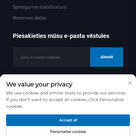
Sprieguma stabilizators
Rezerves daļas
Piesakieties mūsu e-pasta vēstules
Abonēt
We value your privacy
Autortiesības © 2025 ar Jinan Golden
Bridge Precision Machinery Co.ltd
We use cookies and similar tools to provide our services.
If you don't want to accept all cookies, click Personalize
Konfidencialitātes politika
cookies.
Ritināt uz augšu
Accept all
Personalize cookies