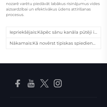
nozarē varētu piedāvāt labākus risinājumus vides
aizsardzībai un efektīvākus ūdens attīrīšanas
procesus.
Iepriekšējais:
Kāpēc sānu kanāla pūtēji ir izturīgi pret putekļiem un atkritumiem koksnes apstrādes rūpnīcās?
Nākamais:
Kā novērst tipiskas spiediena zuduma problēmas vakuumapgādes sūknī?