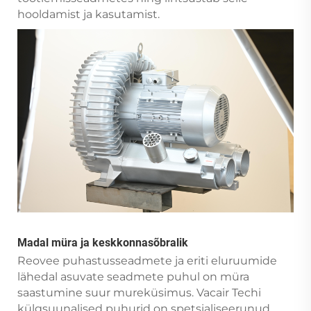
hooldamist ja kasutamist.
Madal müra ja keskkonnasõbralik
Reovee puhastusseadmete ja eriti eluruumide
lähedal asuvate seadmete puhul on müra
saastumine suur mureküsimus. Vacair Techi
külgsuunalised puhurid on spetsialiseerunud