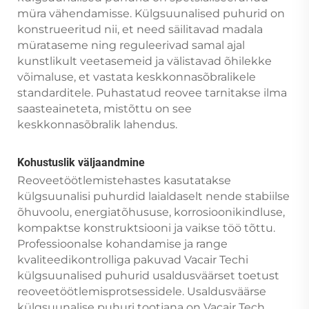
müra vähendamisse. Külgsuunalised puhurid on
konstrueeritud nii, et need säilitavad madala
mürataseme ning reguleerivad samal ajal
kunstlikult veetasemeid ja välistavad õhilekke
võimaluse, et vastata keskkonnasõbralikele
standarditele. Puhastatud reovee tarnitakse ilma
saasteaineteta, mistõttu on see
keskkonnasõbralik lahendus.
Kohustuslik väljaandmine
Reoveetöötlemistehastes kasutatakse
külgsuunalisi puhurdid laialdaselt nende stabiilse
õhuvoolu, energiatõhususe, korrosioonikindluse,
kompaktse konstruktsiooni ja vaikse töö tõttu.
Professioonalse kohandamise ja range
kvaliteedikontrolliga pakuvad Vacair Techi
külgsuunalised puhurid usaldusväärset toetust
reoveetöötlemisprotsessidele. Usaldusväärse
külgsuunalise puhuri tootjana on Vacair Tech