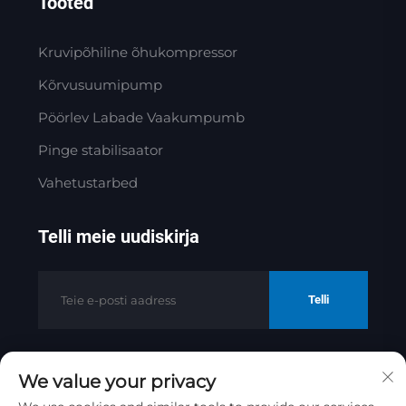
Tooted
Kruvipõhiline õhukompressor
Kõrvusuumipump
Pöörlev Labade Vaakumpumb
Pinge stabilisaator
Vahetustarbed
Telli meie uudiskirja
Telli
We value your privacy
Autoriõigus © 2025 Jinan Golden Bridge