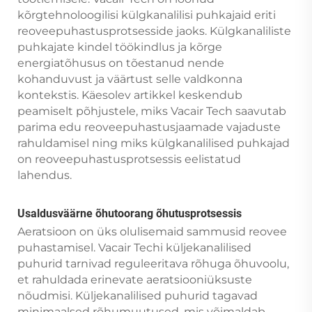
kõrgtehnoloogilisi külgkanalilisi puhkajaid eriti
reoveepuhastusprotsesside jaoks. Külgkanaliliste
puhkajate kindel töökindlus ja kõrge
energiatõhusus on tõestanud nende
kohanduvust ja väärtust selle valdkonna
kontekstis. Käesolev artikkel keskendub
peamiselt põhjustele, miks Vacair Tech saavutab
parima edu reoveepuhastusjaamade vajaduste
rahuldamisel ning miks külgkanalilised puhkajad
on reoveepuhastusprotsessis eelistatud
lahendus.
Usaldusväärne õhutoorang õhutusprotsessis
Aeratsioon on üks olulisemaid sammusid reovee
puhastamisel. Vacair Techi küljekanalilised
puhurid tarnivad reguleeritava rõhuga õhuvoolu,
et rahuldada erinevate aeratsiooniüksuste
nõudmisi. Küljekanalilised puhurid tagavad
minimaalsed rõhumuutused, mis võimaldab