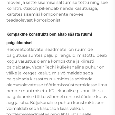
reovee ja sette sisemise sattumise tõttu ning see
konstruktsioon pikendab nende kasutusiga,
kaitstes sisemisi komponente reovee
teadaolevast korrosioonist.
Kompaktne konstruktsioon aitab säästa ruumi
paigaldamisel
Reoveetöötlevatel seadmetel on ruumide
paigutuse suhtes palju piiranguid, mistõttu peab
kogu varustus olema kompaktne ja kiiresti
paigaldatav. Vacair Techi küljekanaline puhur on
väike ja kerget kaalut, mis võimaldab seda
paigaldada kitsastes ruumides ja sobitada
olemasolevatesse töötlemisssüsteemidesse ilma
nende muutmiseta. Küljekanalise puhuri lihtsa
paigaldamise tõttu väheneb ehitustöödele kuluv
aeg ja raha. Küljekanalise puhuri konstruktsioon
võimaldab seda kasutada laias valikus
töötlemisseadmetes ning lihtsustab selle