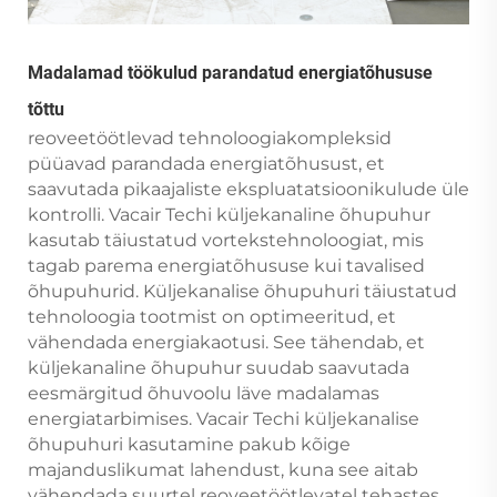
Madalamad töökulud parandatud energiatõhususe
tõttu
reoveetöötlevad tehnoloogiakompleksid
püüavad parandada energiatõhusust, et
saavutada pikaajaliste ekspluatatsioonikulude üle
kontrolli. Vacair Techi küljekanaline õhupuhur
kasutab täiustatud vortekstehnoloogiat, mis
tagab parema energiatõhususe kui tavalised
õhupuhurid. Küljekanalise õhupuhuri täiustatud
tehnoloogia tootmist on optimeeritud, et
vähendada energiakaotusi. See tähendab, et
küljekanaline õhupuhur suudab saavutada
eesmärgitud õhuvoolu läve madalamas
energiatarbimises. Vacair Techi küljekanalise
õhupuhuri kasutamine pakub kõige
majanduslikumat lahendust, kuna see aitab
vähendada suurtel reoveetöötlevatel tehastes