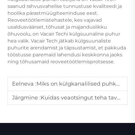
saanud rahvusvahelise tunnustuse kvaliteedi ja
hoolika pärastmüügiteeninduse eest.
Reoveetöötlemistehastele, kes vajavad
usaldusväärset, tõhusat ja majanduslikku
õhuvoolu, on Vacair Techi külgsuunaline puhur
hea valik. Vacair Tech jätkab külgsuunaliste
puhurite arendamist ja täpsustamist, et pakkuda
tööstusse paremaid lahendusi keskkonna jaoks
ning tõhusamaid reoveetöötlemisprotsesse.
Eelneva :
Miks on külgkanalilised puhkuri vastupidavad tolmu ja prügi suhtes puidutööstuse tehastes?
Järgmine :
Kuidas veaotsingut teha tavaliste rõhukaotuste probleemide korral vaakumipumbas?