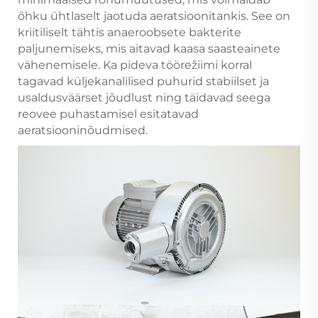
õhku ühtlaselt jaotuda aeratsioonitankis. See on
kriitiliselt tähtis anaeroobsete bakterite
paljunemiseks, mis aitavad kaasa saasteainete
vähenemisele. Ka pideva töörežiimi korral
tagavad küljekanalilised puhurid stabiilset ja
usaldusväärset jõudlust ning täidavad seega
reovee puhastamisel esitatavad
aeratsiooninõudmised.