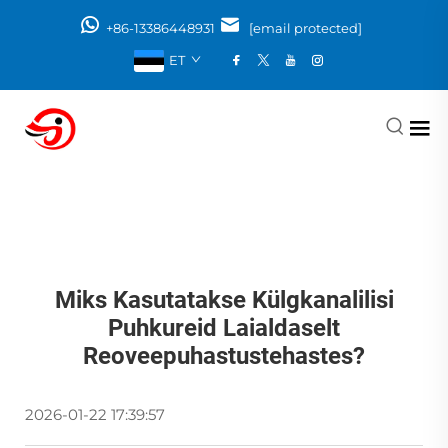
+86-13386448931
[email protected]
ET
Miks Kasutatakse Külgkanalilisi
Puhkureid Laialdaselt
Reoveepuhastustehastes?
2026-01-22 17:39:57