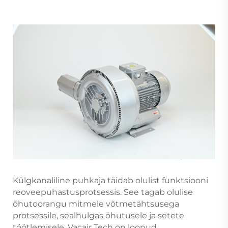
Külgkanaliline puhkaja täidab olulist funktsiooni
reoveepuhastusprotsessis. See tagab olulise
õhutoorangu mitmele võtmetähtsusega
protsessile, sealhulgas õhutusele ja setete
töötlemisele. Vacair Tech on loonud