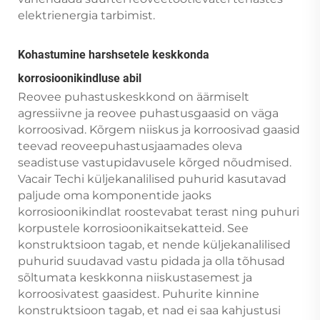
elektrienergia tarbimist.
Kohastumine harshsetele keskkonda
korrosioonikindluse abil
Reovee puhastuskeskkond on äärmiselt
agressiivne ja reovee puhastusgaasid on väga
korroosivad. Kõrgem niiskus ja korroosivad gaasid
teevad reoveepuhastusjaamades oleva
seadistuse vastupidavusele kõrged nõudmised.
Vacair Techi küljekanalilised puhurid kasutavad
paljude oma komponentide jaoks
korrosioonikindlat roostevabat terast ning puhuri
korpustele korrosioonikaitsekatteid. See
konstruktsioon tagab, et nende küljekanalilised
puhurid suudavad vastu pidada ja olla tõhusad
sõltumata keskkonna niiskustasemest ja
korroosivatest gaasidest. Puhurite kinnine
konstruktsioon tagab, et nad ei saa kahjustusi