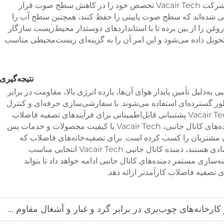
مهم‌ترین نگرانی‌هاست. دمنده‌های کانال جانبی شرکت Vacair Tech تخصص خود را در کاهش سطح صوت قرار
احی شده‌اند که سطح صوت پایینی را حفظ کنند، همچنین سطح آب را
ن را از بین برده تا با استانداردهای دوستدار محیط‌زیست سازگار
تحویل داده می‌شود و این امر آن را به گزینه‌ای زیست‌محیطی مناسب
نتیجه‌گیری
 به‌دلیل تأمین پایدار هوای آن‌ها، بازده انرژی بالا، مقاومت در برابر
ر گسترده‌ای استفاده می‌شوند. با سفارشی‌سازی حرفه‌ای و کنترل
دقیق کیفیت، دمنده‌های کانال جانبی شرکت Vacair Tech پشتیبانی قابل‌اطمینانی برای فرآیندهای تصفیه فاضلاب
ارائه می‌دهند. به‌عنوان یک تولیدکننده معتبر دمنده‌های کانال جانبی، Vacair Tech با کیفیت محصولات و خدمات پس
 مشتریان را کسب کرده است. برای تصفیه‌خانه‌های فاضلاب که
نیازمند تأمین هوای قابل‌اطمینان، کارآمد و اقتصادی هستند، دمنده کانال جانبی Vacair Tech انتخابی مناسب
Vacai به توسعه و بهینه‌سازی مستمر دمنده‌های کانال جانبی ادامه خواهد داد تا بتواند
 تصفیه فاضلاب کارآمدتر ارائه دهد.
رخانه‌های چوب‌بری در برابر گرد و غبار و آشغال مقاوم هستند؟