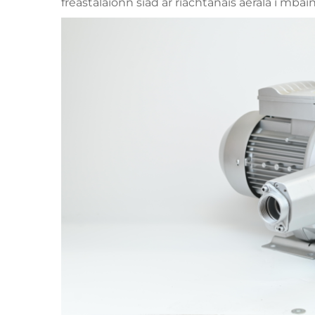
freastalaíonn siad ar riachtanais aerála i mbain