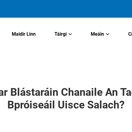
Maidir Linn
Táirgí
Meáin
C
ar Blástaráin Chanaile An Ta
Bpróiseáil Uisce Salach?