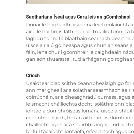
Saotharlann Íseal agus Cara leis an gComhshaol
Donar le haghaidh áiseanna leictreolaíochta u
aice le hailtirí, is fáth mór an truailiú tonn. Tá
laghdú tonn. Tá blaothairí cearnach deartha
uisce a rialú go heaspa agus chun an seans a 
féin, lena chur i gcomhréir le caighdeáin nádúr
gan aon thuarastal, rud a fhágann go rogha s
Críoch
Úsáidtear blaoiscithe ceannbhealaigh go forle
ann mar gheall ar a soláthar seasmhach aeir,
coirrúcháin, ar a dheasghrádú cumasa, agus ar
le smacht cháilíochta docht, soláthraíonn bl
iontaofa don phróiseas lomána uisce a bhfuil 
ceannbhealaigh, bhí an aitheantas domhanda 
cháilíocht agus ar a sheirbhís íogair i ndiai
bhfuil tacaíocht iontaofa, éifeachtach agus c