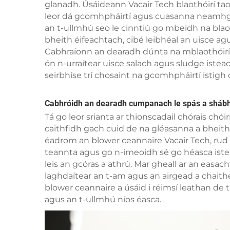
glanadh. Úsáideann Vacair Tech blaothóirí ta
leor dá gcomhpháirtí agus cuasanna neamhgh
an t-ullmhú seo le cinntiú go mbeidh na blao
bheith éifeachtach, cibé leibhéal an uisce a
Cabhraíonn an dearadh dúnta na mblaothóirí
ón n-urraítear uisce salach agus sludge istea
seirbhíse trí chosaint na gcomhpháirtí istigh
Cabhróidh an dearadh cumpanach le spás a shábhá
Tá go leor srianta ar thionscadail chórais chói
caithfidh gach cuid de na gléasanna a bheith
éadrom an blower ceannaire Vacair Tech, rud 
teannta agus go n-imeoidh sé go héasca isteac
leis an gcóras a athrú. Mar gheall ar an easac
laghdaítear an t-am agus an airgead a chai
blower ceannaire a úsáid i réimsí leathan de 
agus an t-ullmhú níos éasca.