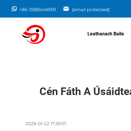
+86-13386448931
[email protected]
Leathanach Baile
Cén Fáth A Úsáidte
2026-01-22 17:39:57