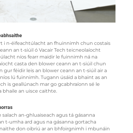
heabhsaithe
airt i n-éifeachtúlacht an fhuinnimh chun costais
eann an t-siúil ó Vacair Tech teicneolaíocht
úlacht níos fearr maidir le fuinnimh ná na
ocht casta den blower ceann an t-siúil chun
 gur féidir leis an blower ceann an t-siúil air a
níos lú fuinnimh. Tugann úsáid a bhaint as an
each is geallúnach mar go gcabhraíonn sé le
a bhaile an uisce caithte.
horras
e salach an-ghluaiseach agus tá gásanna
an t-umha ard agus na gásanna gortacha
únaithe don oibriú ar an bhfoirgnimh i mbunáin