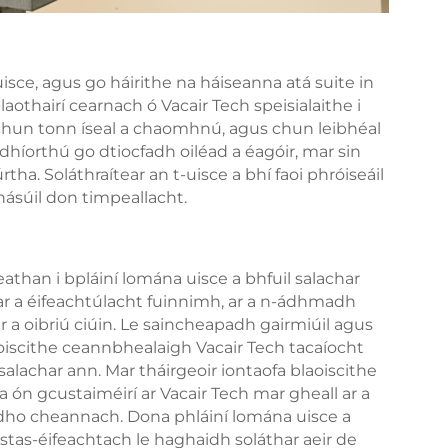
isce, agus go háirithe na háiseanna atá suite in
 blaothairí cearnach ó Vacair Tech speisialaithe i
 chun tonn íseal a chaomhnú, agus chun leibhéal
dhíorthú go dtiocfadh oiléad a éagóir, mar sin
tha. Soláthraítear an t-uisce a bhí faoi phróiseáil
hásúil don timpeallacht.
athan i bpláiní lomána uisce a bhfuil salachar
 ar a éifeachtúlacht fuinnimh, ar a n-ádhmadh
 a oibriú ciúin. Le saincheapadh gairmiúil agus
aoiscithe ceannbhealaigh Vacair Tech tacaíocht
salachar ann. Mar tháirgeoir iontaofa blaoiscithe
ón gcustaiméirí ar Vacair Tech mar gheall ar a
dh dho cheannach. Dona phláiní lomána uisce a
ostas-éifeachtach le haghaidh soláthar aeir de