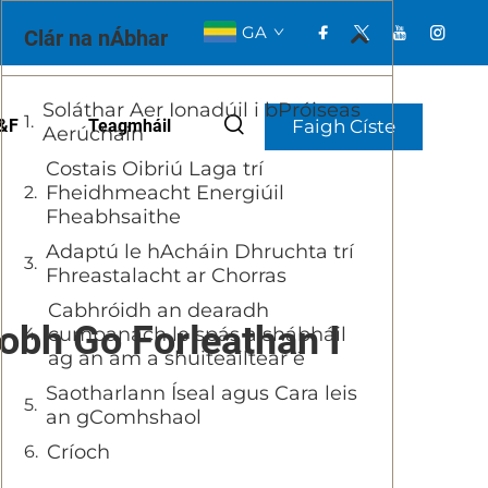
GA
Clár na nÁbhar
Soláthar Aer Ionadúil i bPróiseas
Faigh Císte
&F
Teagmháil
Aerúcháin
Costais Oibriú Laga trí
Fheidhmeacht Energiúil
Fheabhsaithe
Adaptú le hAcháin Dhruchta trí
Fhreastalacht ar Chorras
Cabhróidh an dearadh
obh Go Forleathan I
cumpanach le spás a shábháil
ag an am a shuiteáiltear é
Saotharlann Íseal agus Cara leis
an gComhshaol
Críoch