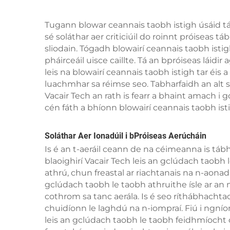
Tugann blowar ceannais taobh istigh úsáid táb
sé soláthar aer criticiúil do roinnt próiseas t
sliodain. Tógadh blowairí ceannais taobh is
pháirceáil uisce caillte. Tá an bpróiseas láid
leis na blowairí ceannais taobh istigh tar éis
luachmhar sa réimse seo. Tabharfaidh an alt
Vacair Tech an rath is fearr a bhaint amach i
cén fáth a bhíonn blowairí ceannais taobh istigh
Soláthar Aer Ionadúil i bPróiseas Aerúcháin
Is é an t-aeráil ceann de na céimeanna is tábh
blaoighirí Vacair Tech leis an gclúdach taobh 
athrú, chun freastal ar riachtanais na n-aonad
gclúdach taobh le taobh athruithe ísle ar an
cothrom sa tanc aerála. Is é seo ríthábhachta
chuidíonn le laghdú na n-iompraí. Fiú i ngnío
leis an gclúdach taobh le taobh feidhmíocht c