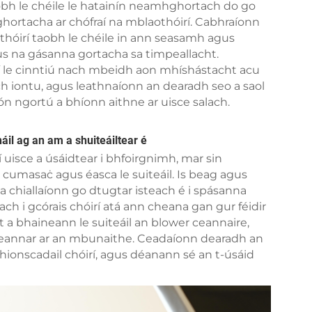
obh le chéile le hatainín neamhghortach do go
ortacha ar chófraí na mblaothóirí. Cabhraíonn
thóirí taobh le chéile in ann seasamh agus
gus na gásanna gortacha sa timpeallacht.
 le cinntiú nach mbeidh aon mhíshástacht acu
ch iontu, agus leathnaíonn an dearadh seo a saol
 ón ngortú a bhíonn aithne ar uisce salach.
il ag an am a shuiteáiltear é
rí uisce a úsáidtear i bhfoirgnimh, mar sin
 cumasaċ agus éasca le suiteáil. Is beag agus
a chiallaíonn go dtugtar isteach é i spásanna
h i gcórais chóirí atá ann cheana gan gur féidir
ht a bhaineann le suiteáil an blower ceannaire,
theannar ar an mbunaithe. Ceadaíonn dearadh an
thionscadail chóirí, agus déanann sé an t-úsáid