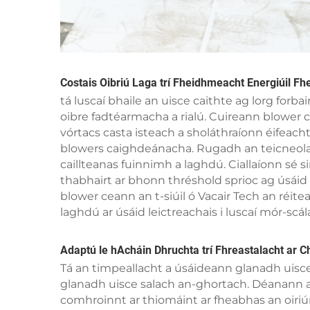
Costais Oibriú Laga trí Fheidhmeacht Energiúil F
tá luscaí bhaile an uisce caithte ag lorg forb
oibre fadtéarmacha a rialú. Cuireann blower c
vórtacs casta isteach a sholáthraíonn éifeacht
blowers caighdeánacha. Rugadh an teicneolaí
caillteanas fuinnimh a laghdú. Ciallaíonn sé sin
thabhairt ar bhonn thréshold sprioc ag úsáid 
blower ceann an t-siúil ó Vacair Tech an réit
laghdú ar úsáid leictreachais i luscaí mór-scál
Adaptú le hAcháin Dhruchta trí Fhreastalacht ar C
Tá an timpeallacht a úsáideann glanadh uisc
glanadh uisce salach an-ghortach. Déanann 
comhroinnt ar thiomáint ar fheabhas an oiri