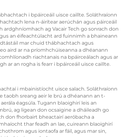
hachtach i bpáirceáil uisce caillte. Soláthraíonn
ábhachtach lena n-áirítear aerúchán agus páirceáil
tigh ardghníomhach ag Vacair Tech go sonrach don
ir agus an éifeachtúlacht ard fuinnimh a bhaineann
 a dtástáil mar chuid thábhachtach agus
 seo aird ar na príomhchúiseanna a dhéanann
 gcomhlíonadh riachtanais na bpáirceálach agus ar
 ar an rogha is fearr i bpáirceáil uisce caillte.
achtaí i mbainistíocht uisce salach. Soláthraíonn
le taobh sreang aeir le brú a dhéanann an t-
 aerála éagsúla. Tugann blaoighirí leis an
 mbrú, ag ligean don ocsaigine a dháileadh go
ch don fhorbairt bheactairí aeróbacha a
mhaíocht thar feadh an lae, cuireann blaoighirí
hothrom agus iontaofa ar fáil, agus mar sin,