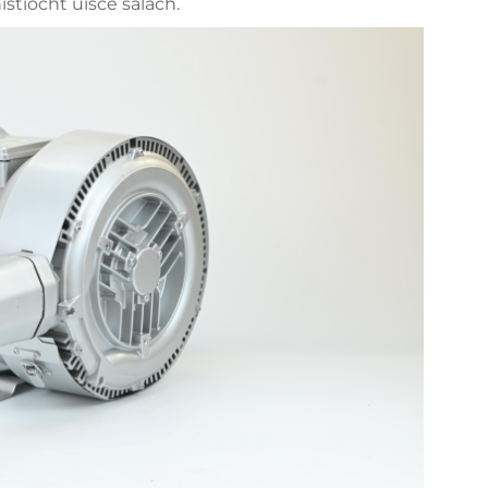
istíocht uisce salach.