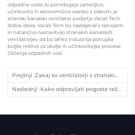
odpadne vode, ki potrebujejo zanesljivo,
učinkovito in ekonomično oskrbo z zrakom, je
stranski kanalski ventilator podjetja Vacair Tech
dobra izbira. Vacair Tech bo nadaljeval z razvojem
in natančno nastavitvijo stranskih kanalskih
ventilatorjev, da bo lahko industrija ponujala
boljše rešitve za okolje in učinkovitejše procese
čiščenja odpadnih vod.
Prejšnji :
Zakaj so ventilatorji s stranskim kanalom odporni proti prahu in odpadkom v lesarskih tovarnah?
Naslednji :
Kako odpravljati pogoste težave z izgubo tlaka pri vakuumskih črpalkah?