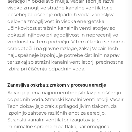
aeracijo in obdelavo mulja. Vacair Tech je razvil
visoko zmogljive stražne kanalne ventilatorje
posebej za čiščenje odpadnih voda. Zanesljiva
delovna zmogljivost in visoka energetska
učinkovitost stražnih kanalnih ventilatorjev so
dokazali njihovo prilagodljivost in neprecenljivo
vrednost na tem področju. V tem članku se bomo
osredotočili na glavne razloge, zakaj Vacair Tech
najuspešneje izpolnjuje potrebe čistilnih naprav
ter zakaj so stražni kanalni ventilatorji prednostna
izbira pri čiščenju odpadnih voda.
Zanesljiva oskrba z zrakom v procesu aeracije
Aeracija je ena najpomembnejših faz pri čiščenju
odpadnih voda. Stranski kanalni ventilatorji Vacair
Tech dobavljajo zrak s prilagodljivim tlakom, da
izpolnijo zahteve različnih enot za aeracijo.
Stranski kanalni ventilatorji zagotavljajo
minimalne spremembe tlaka, kar omogoča