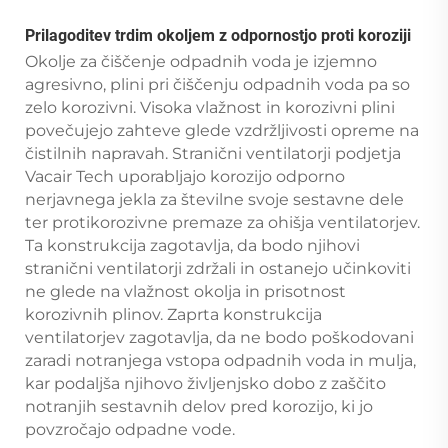
Prilagoditev trdim okoljem z odpornostjo proti koroziji
Okolje za čiščenje odpadnih voda je izjemno
agresivno, plini pri čiščenju odpadnih voda pa so
zelo korozivni. Visoka vlažnost in korozivni plini
povečujejo zahteve glede vzdržljivosti opreme na
čistilnih napravah. Stranični ventilatorji podjetja
Vacair Tech uporabljajo korozijo odporno
nerjavnega jekla za številne svoje sestavne dele
ter protikorozivne premaze za ohišja ventilatorjev.
Ta konstrukcija zagotavlja, da bodo njihovi
stranični ventilatorji zdržali in ostanejo učinkoviti
ne glede na vlažnost okolja in prisotnost
korozivnih plinov. Zaprta konstrukcija
ventilatorjev zagotavlja, da ne bodo poškodovani
zaradi notranjega vstopa odpadnih voda in mulja,
kar podaljša njihovo življenjsko dobo z zaščito
notranjih sestavnih delov pred korozijo, ki jo
povzročajo odpadne vode.