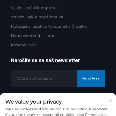
Vijačni zračni kompresor
Vrtinčni vakuumski črpalka
Rotacijska lopatica Vakuumska Črpalka
Napetostni stabilizator
Rezervni deli
Naročite se na naš newsletter
Naročite se
We value your privacy
Avtorske pravice © 2025 d.o.o. Jinan
Golden Bridge Precision Machinery
We use cookies and similar tools to provide our services.
If you don't want to accept all cookies, click Personalize
Pravilnik o zasebnosti