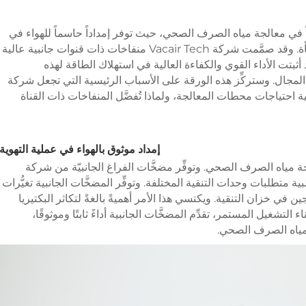
ياً في معالجة مياه الصرف الصحي، حيث توفر إمداداً حاسماً للهواء في
عدة عمليات رئيسية، منها التهوية ومعالجة الحمأة. وقد صمَّمت شركة Vacair Tech منفاخات ذات قنوات جانبية عالية
ثبتت الأداء القوي والكفاءة العالية في استهلاك الطاقة لهذه
ا المجال. وستركِّز هذه الورقة على الأسباب الرئيسية التي تجعل شركة
 في تلبية احتياجات محطات المعالجة، ولماذا تُفضَّل المنفاخات ذات القناة
إمداد موثوق بالهواء في عملية التهوية
لجة مياه الصرف الصحي. وتوفِّر مضخَّات الفراغ الجانبيّة من شركة
بط لتلبية متطلبات وحدات التنقية المختلفة. وتوفِّر المضخَّات الجانبية تغيُّرات
في خزان التنقية. ويكتسي هذا الأمر أهميةً بالغةً لتكاثر البكتيريا
التشغيل المستمر، تقدِّم المضخَّات الجانبية أداءً ثابتًا وموثوقًا،
 مياه الصرف الصحي.