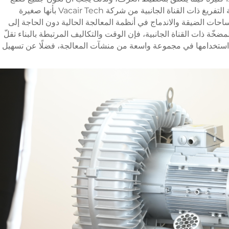
المعدات مدمجة وسريعة التركيب. وتتميّز مضخّة التفريغ ذات القناة الجانبية من شركة Vacair Tech بأنها صغيرة
احات الضيقة والاندماج في أنظمة المعالجة الحالية دون الحاجة إلى
خّة ذات القناة الجانبية، فإن الوقت والتكاليف المرتبطة بالبناء تقلّ
 استخدامها في مجموعة واسعة من منشآت المعالجة، فضلًا عن تسهيل