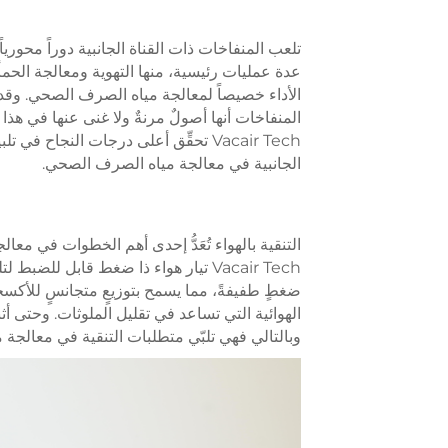
تلعب المنفاخات ذات القناة الجانبية دوراً محور
الأداء خصيصاً لمعالجة مياه الصرف الصحي. وقد أ
المنفاخات أنها أصولٌ مرنةٌ ولا غنى عنها في هذ
Vacair Tech تحقِّق أعلى درجات النجاح
الجانبية في معالجة مياه الصرف الصحي.
التنقية بالهواء تُعَدُّ إحدى أهم الخطوات في معا
Vacair Tech تيار هواء ذا ضغط قابل للض
ضغطٍ طفيفةً، مما يسمح بتوزيعٍ متجانسٍ للأكسجين 
الهوائية التي تساعد في تقليل الملوثات. وحتى أثناء 
وبالتالي فهي تلبّي متطلبات التنقية في معالجة