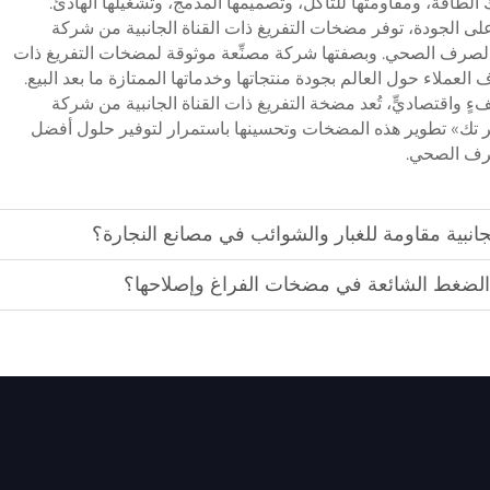
ك الطاقة، ومقاومتها للتآكل، وتصميمها المدمج، وتشغيلها الهادئ.
ى الجودة، توفر مضخات التفريغ ذات القناة الجانبية من شركة
اه الصرف الصحي. وبصفتها شركة مصنِّعة موثوقة لمضخات التفريغ ذات
العملاء حول العالم بجودة منتجاتها وخدماتها الممتازة ما بعد البيع.
ٍ واقتصاديٍّ، تُعد مضخة التفريغ ذات القناة الجانبية من شركة
ير تك» تطوير هذه المضخات وتحسينها باستمرار لتوفير حلول أفضل
لصرف الصحي.
لجانبية مقاومة للغبار والشوائب في مصانع النجارة؟
لضغط الشائعة في مضخات الفراغ وإصلاحها؟