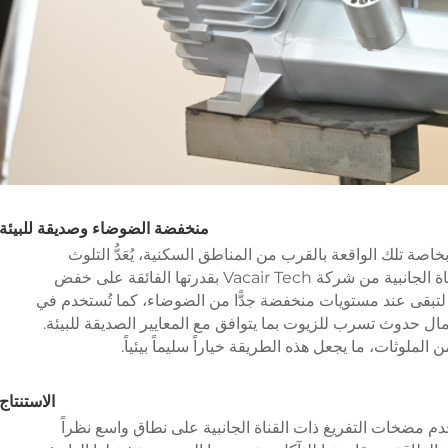
منخفضة الضوضاء وصديقة للبيئة
ة تلك الواقعة بالقرب من المناطق السكنية، يُعَدُّ التلوث
الضوضائي مصدر قلقٍ كبير. وتتميَّز مضخات القناة الجانبية من شركة Vacair Tech بقدرتها الفائقة على خفض
تبقى عند مستويات منخفضة جدًّا من الضوضاء، كما تُستخدم في
مال حدوث تسرب للزيوت بما يتوافق مع المعايير الصديقة للبيئة.
ن الملوثات، ما يجعل هذه الطريقة خياراً سليماً بيئياً.
الاستنتاج
مضخات التفريغ ذات القناة الجانبية على نطاق واسع نظراً