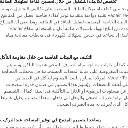
تخفيض تكاليف التشغيل من خلال تحسين كفاءة استهلاك الطاقة
حسين كفاءة استهلاك الطاقة للسيطرة على تكاليف التشغيل طويلة
الأجل. ويُدمج منفاخ القناة الجانبية من شركة Vacair Tech تقنية دوامية متقدمة توفر كفاءة طاقية أفضل من المنافيخ
لقناة الجانبية المتقدمة لتقليل الفاقد في الطاقة. وهذا يعني أن المنفاخ
ذا القناة الجانبية قادرٌ على تحقيق عتبة هدف محددة من إنتاج الهواء باستهلاك طاقة أقل. وباستخدام منفاخ Vacair
ثر اقتصاديةً، إذ يساعد في خفض استهلاك الكهرباء في محطات معالجة مياه
التكيف مع البيئات القاسية من خلال مقاومة التآكل
 كما أن غازات معالجة مياه الصرف الصحي شديدة التآكل. وتساهم
متطلبات المفروضة على متانة المعدات المستخدمة في محطات المعالجة.
وتستخدم مضخات الفراغ الجانبية من شركة Vacair Tech الفولاذ المقاوم للصدأ المقاوم للتآكل في العديد من
على أغلفة المضخات. ويُسهم هذا التصميم في ضمان قدرة المضخات
ن مستويات الرطوبة أو الغازات التآكلية في البيئة. كما أن التصميم
 مياه الصرف الصحي والوحل إلى داخلها، وهذا التصميم يطيل عمرها
آكل الذي تُعرف به مياه الصرف الصحي.
يساعد التصميم المدمج في توفير المساحة عند التركيب
 كثيرة فيما يتعلق بتخطيط الغرف، ولذلك يجب أن تكون جميع قطع