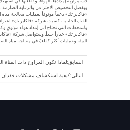
لاستمرارية إمدادها بالهواء، وكفاءتها في استهلا
وبفضل التخصيص الاحترافي والرقابة الصارمة عل
«فاكاير تك» دعماً موثوقاً لعمليات معالجة مي
القناة الجانبية، كسبت شركة «فاكاير تك» اعتراف 
وللمحطات التي تحتاج إلى إمداد هواء موثوقٍ وكفء
«فاكاير تك» خياراً جيداً. وستواصل شركة «فاكا
للبيئة وعمليات أكثر كفاءةً في معالجة مياه ا
السابق:
لماذا تكون المراوح ذات القناة ا
التالي:
كيفية استكشاف مشكلات فقدان ا