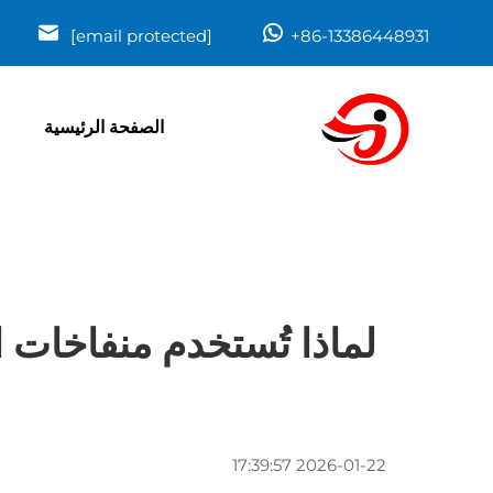
[email protected]
+86-13386448931
الصفحة الرئيسية
لماذا تُستخدم منفاخات 
2026-01-22 17:39:57