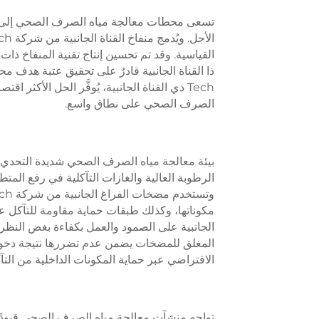
تسعى محطات معالجة مياه الصرف الصحي إلى ت
القياسية. وقد تم تحسين إنتاج تقنية المنفاخ ذات ا
Tech ذي القناة الجانبية، يُوفَّر الحل الأك
الصرف الصحي على نطاق واسع.
بيئة معالجة مياه الصرف الصحي شديدة التحدي،
الرطوبة العالية والغازات التآكلية في رفع ال
مكوناتها، وكذلك طبقات حماية مقاومة للتآكل 
الجانبية على الصمود والعمل بكفاءة بغض النظر ع
المغلق للمضخات يضمن عدم تضررها نتيجة دخول
الافتراضي عبر حماية المكونات الداخلية من الت
تواجه منشآت معالجة مياه الصرف الصحي قيودًا