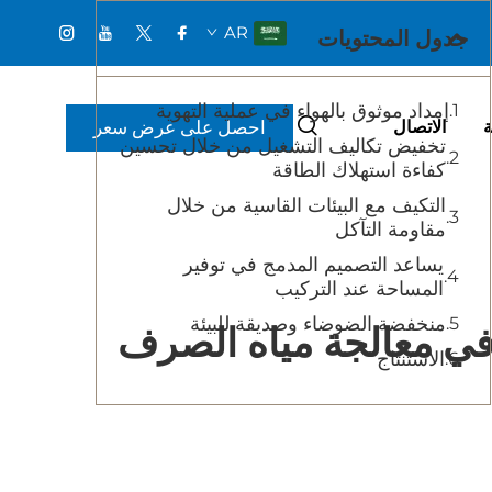
AR
جدول المحتويات
إمداد موثوق بالهواء في عملية التهوية
احصل على عرض سعر
ة
الاتصال
تخفيض تكاليف التشغيل من خلال تحسين
كفاءة استهلاك الطاقة
التكيف مع البيئات القاسية من خلال
مقاومة التآكل
يساعد التصميم المدمج في توفير
المساحة عند التركيب
منخفضة الضوضاء وصديقة للبيئة
 في معالجة مياه الصرف
الاستنتاج