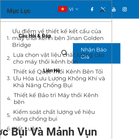
VI
Mục Lục
Ưu điểm về thiết kế kết cấu của
Câu Hỏi & Đáp
máy thổi kênh bên Jinan Golden
Bridge
Nhận Báo
Lựa chọn vật liệu chất lượng cao
Giá
cho máy thổi kênh bên
Liên Hệ
Thiết kế Quạt Thổi Kênh Bên Tối
Ưu Hóa Lưu Lượng Không Khí và
Khả Năng Chống Bụi
Thiết kế Bảo trì Máy thổi Kênh
bên
Kiểm soát chất lượng về hiệu
năng chống bụi
ợc Bụi Và Mảnh Vụn
Kết Luận