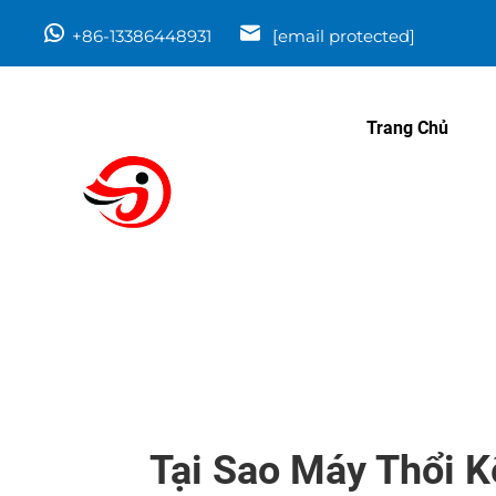
+86-13386448931
[email protected]
Trang Chủ
Tại Sao Máy Thổi 