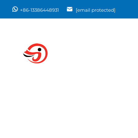
+86-13386448931
[email protected]