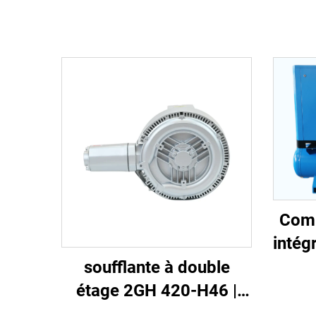
Comp
intég
en-
soufflante à double
étage 2GH 420-H46 |
Pompe à air haute