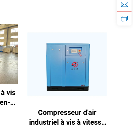
à vis
-en-1
aser
Compresseur d'air
r de
industriel à vis à vitesse
variable (VSD) (7,5 kW –