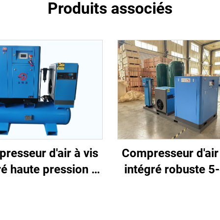
Produits associés
Compresseur d'air 
resseur d'air à vis
intégré robuste 5
ré haute pression 4-
pour la découpe l
1 pour la découpe
(16 bar / réservoi
laser
1200 L)