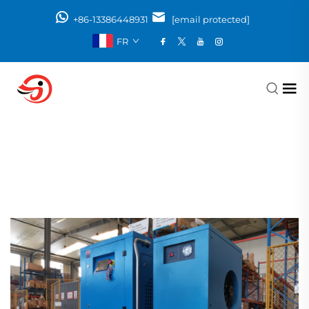
+86-13386448931
[email protected]
FR