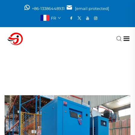
+86-13386448931
[email protected]
FR