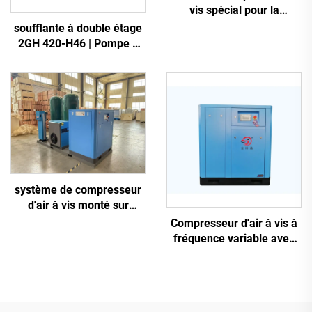
vis spécial pour la
découpe laser
soufflante à double étage
2GH 420-H46 | Pompe à
air haute pression 2,2 kW
triphasée
système de compresseur
d'air à vis monté sur
châssis antidérapant 5-en-
Compresseur d'air à vis à
1, 16 kg, pour découpe
fréquence variable avec
laser avec réservoir de
aimant permanent
1200 L