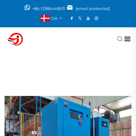
+86-13386448931
[email protected]
DA