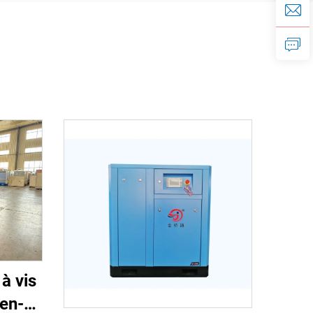
à vis
-en-1