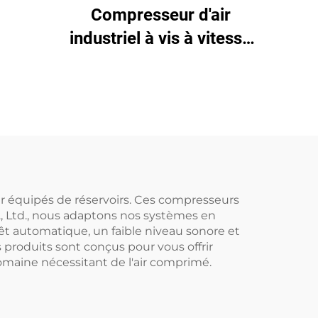
aser
Compresseur d'air
r de
industriel à vis à vitesse
variable (VSD) (7,5 kW –
280 kW)
ir équipés de réservoirs. Ces compresseurs
., Ltd., nous adaptons nos systèmes en
rêt automatique, un faible niveau sonore et
 produits sont conçus pour vous offrir
 domaine nécessitant de l'air comprimé.