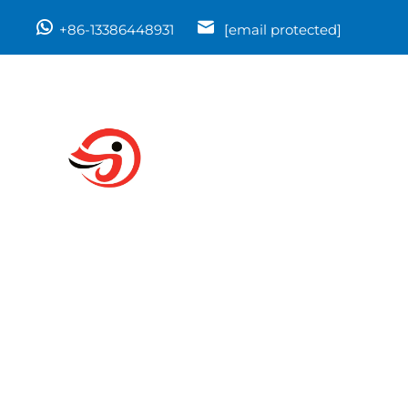
+86-13386448931
[email protected]