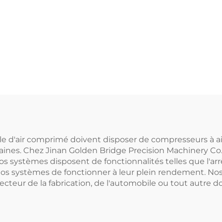
pour la découpe l
1 pour la découpe
(16 bar / réservoi
laser
1200 L)
ble d'air comprimé doivent disposer de compresseurs à a
aines. Chez Jinan Golden Bridge Precision Machinery Co
os systèmes disposent de fonctionnalités telles que l'ar
nos systèmes de fonctionner à leur plein rendement. Nos
e secteur de la fabrication, de l'automobile ou tout autre