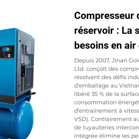
Compresseur d'
réservoir : La 
besoins en ai
Depuis 2007, Jinan Gol
Ltd. conçoit des compre
résolvent des défis ind
d’emballage au Vietna
libéré 35 % de la surfac
consommation énergéti
d’entraînement à vites
VSD). Contrairement au
de tuyauteries interco
intégrée élimine les per