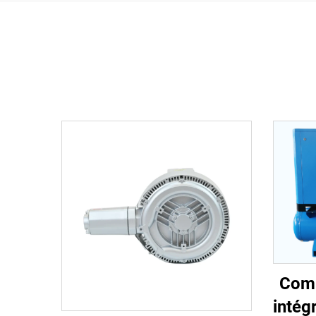
Comp
intég