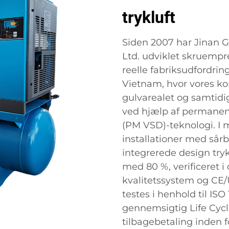
trykluft
Siden 2007 har Jinan G
Ltd. udviklet skruempre
reelle fabriksudfordrin
Vietnam, hvor vores ko
gulvarealet og samtid
ved hjælp af permanen
(PM VSD)-teknologi. I 
installationer med sårb
integrerede design try
med 80 %, verificeret 
kvalitetssystem og CE/
testes i henhold til IS
gennemsigtig Life Cycle
tilbagebetaling inden f