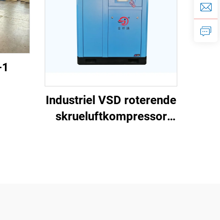
-1
r til
Industriel VSD roterende
bar /
skrueluftkompressor
(7,5 kW – 280 kW)