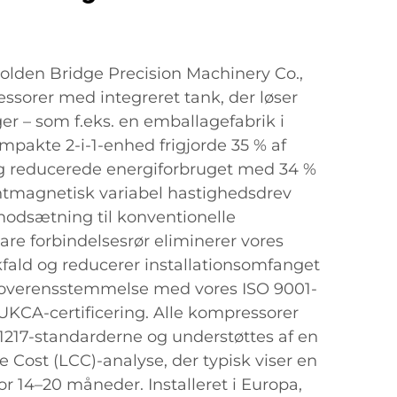
olden Bridge Precision Machinery Co.,
ssorer med integreret tank, der løser
ger – som f.eks. en emballagefabrik i
mpakte 2-i-1-enhed frigjorde 35 % af
ig reducerede energiforbruget med 34 %
tmagnetisk variabel hastighedsdrev
modsætning til konventionelle
are forbindelsesrør eliminerer vores
kfald og reducerer installationsomfanget
i overensstemmelse med vores ISO 9001-
UKCA-certificering. Alle kompressorer
O 1217-standarderne og understøttes af en
 Cost (LCC)-analyse, der typisk viser en
or 14–20 måneder. Installeret i Europa,