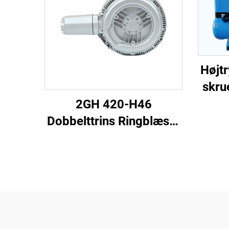
Højtr
skru
2GH 420-H46
Dobbelttrins Ringblæser
| 2,2 kW 3-faset
Højtryksluftpumpe