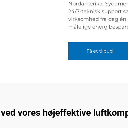
Nordamerika, Sydamerika
24/7-teknisk support s
virksomhed fra dag én
målelige energibespare
Få et tilbud
 ved vores højeffektive luftko