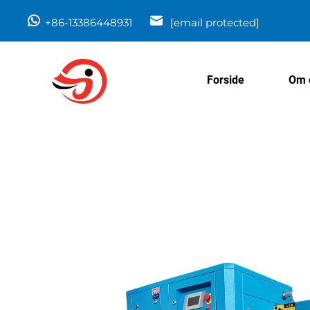
+86-13386448931
[email protected]
Forside
Om 