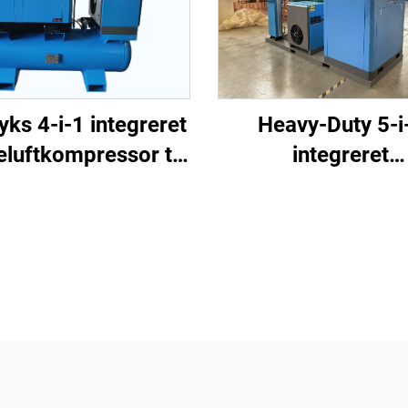
Heavy-Duty 5-i
yks 4-i-1 integreret
integreret
eluftkompressor til
skrueluftkompresso
laserskæring
laserskæring (16 
1200 L tank)