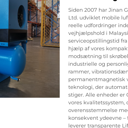
Siden 2007 har Jinan G
Ltd. udviklet mobile l
reelle udfordringer inde
vejhjælpshold i Malays
serviceopstillingstid fr
hjælp af vores kompakt
modsætning til skrøbel
industrielle og person
rammer, vibrationsdæ
permanentmagnetisk v
teknologi, der automati
stiger. Alle enheder er 
vores kvalitetssystem, d
overensstemmelse med I
konsekvent ydeevne – f
leverer transparente Li