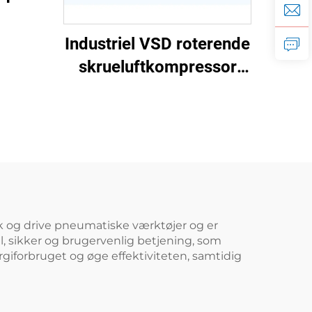
r til
Industriel VSD roterende
bar /
skrueluftkompressor
(7,5 kW – 280 kW)
k og drive pneumatiske værktøjer og er
el, sikker og brugervenlig betjening, som
giforbruget og øge effektiviteten, samtidig