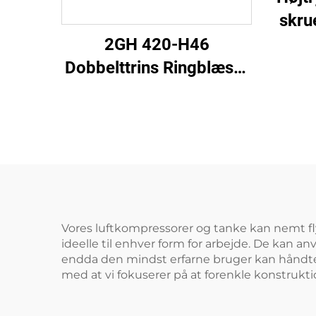
skru
2GH 420-H46
Dobbelttrins Ringblæser
| 2,2 kW 3-faset
Højtryksluftpumpe
Vores luftkompressorer og tanke kan nemt fl
ideelle til enhver form for arbejde. De kan an
endda den mindst erfarne bruger kan håndtere
med at vi fokuserer på at forenkle konstrukt