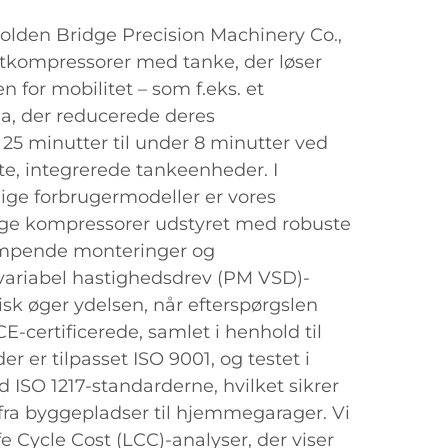
olden Bridge Precision Machinery Co.,
uftkompressorer med tanke, der løser
n for mobilitet – som f.eks. et
ia, der reducerede deres
a 25 minutter til under 8 minutter ved
e, integrerede tankeenheder. I
ige forbrugermodeller er vores
lige kompressorer udstyret med robuste
mpende monteringer og
ariabel hastighedsdrev (PM VSD)-
sk øger ydelsen, når efterspørgslen
CE-certificerede, samlet i henhold til
er er tilpasset ISO 9001, og testet i
SO 1217-standarderne, hvilket sikrer
ra byggepladser til hjemmegarager. Vi
fe Cycle Cost (LCC)-analyser, der viser