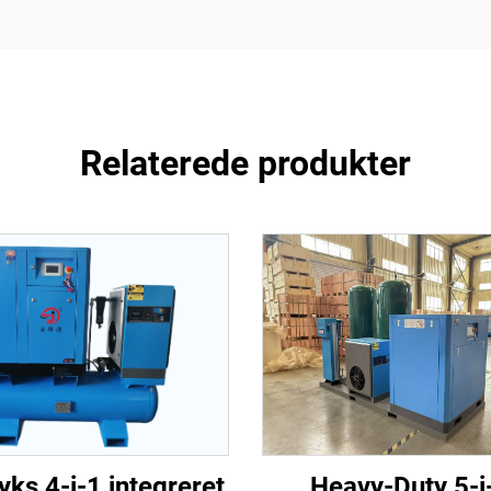
Relaterede produkter
Heavy-Duty 5-i
yks 4-i-1 integreret