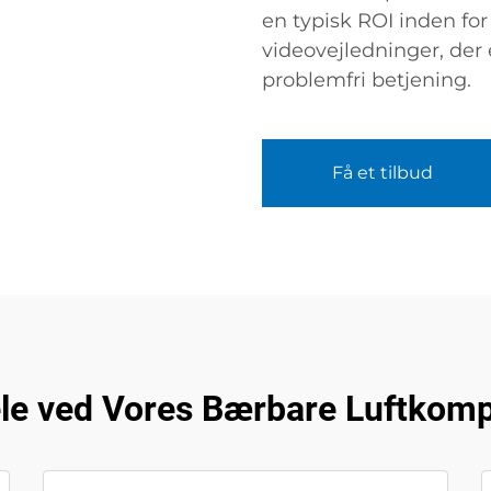
en typisk ROI inden fo
videovejledninger, der e
problemfri betjening.
Få et tilbud
ele ved Vores Bærbare Luftkomp