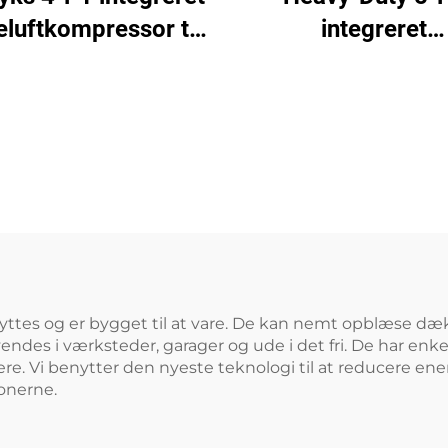
integreret
eluftkompressor til
skrueluftkompresso
laserskæring
laserskæring (16 
1200 L tank)
yttes og er bygget til at vare. De kan nemt opblæse dæ
vendes i værksteder, garager og ude i det fri. De har enk
. Vi benytter den nyeste teknologi til at reducere ener
ionerne.