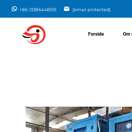
+86-13386448931
[email protected]
Forside
Om 