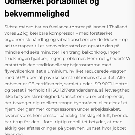
Udmærket portabilitet og
bekvemmelighed
Sidste måned bar en freelance-tømrer på landet i Thailand
vores 22 kg bærbare kompressor – med forstærket
ergonomisk håndtag og vibrationsdæmpende fødder – op
ad tre trapper til et renoveringssted og opsatte den på
mindre end seks minutter i en trang balkonkrog. Ingen
truck, ingen hjælper, ingen problemer. Hemmeligheden? Vi
erstattede den traditionelle støbejernsramme med
flyvevåbenkvalitet aluminium, hvilket reducerede vægten
med 40 % uden at påvirke konstruktionens stabilitet. Alle
enheder er CE-certificerede, samlet under ISO 9001-kontrol
og testet i henhold til ISO 1217-standarderne, så letvægthed
ikke betyder skrøbelighed. Uanset om du er entreprenør,
der bevæger dig mellem trange byområder, eller ejer af et
hjem, der gemmer kompressoren under arbejdsskabet,
leverer vores kompressor pålidelig, tanklagret luft, hvor du
har brug for den – fordi rigtig mobilitet betyder, at man
aldrig gør afstrækninger på ydeevnen, uanset hvor jobbet
fører dig.