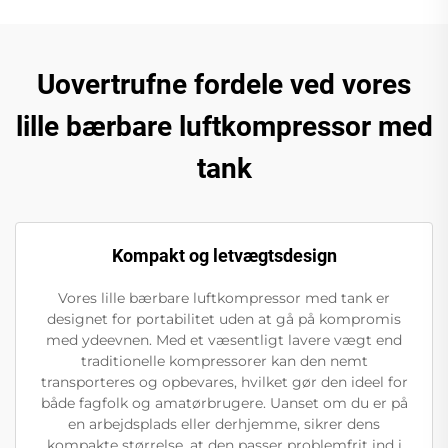
Uovertrufne fordele ved vores
lille bærbare luftkompressor med
tank
Kompakt og letvægtsdesign
Vores lille bærbare luftkompressor med tank er
designet for portabilitet uden at gå på kompromis
med ydeevnen. Med et væsentligt lavere vægt end
traditionelle kompressorer kan den nemt
transporteres og opbevares, hvilket gør den ideel for
både fagfolk og amatørbrugere. Uanset om du er på
en arbejdsplads eller derhjemme, sikrer dens
kompakte størrelse, at den passer problemfrit ind i