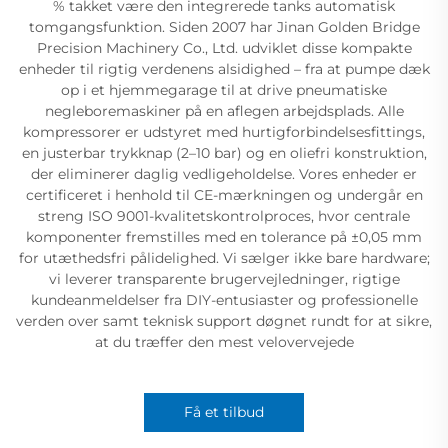
% takket være den integrerede tanks automatisk
tomgangsfunktion. Siden 2007 har Jinan Golden Bridge
Precision Machinery Co., Ltd. udviklet disse kompakte
enheder til rigtig verdenens alsidighed – fra at pumpe dæk
op i et hjemmegarage til at drive pneumatiske
negleboremaskiner på en aflegen arbejdsplads. Alle
kompressorer er udstyret med hurtigforbindelsesfittings,
en justerbar trykknap (2–10 bar) og en oliefri konstruktion,
der eliminerer daglig vedligeholdelse. Vores enheder er
certificeret i henhold til CE-mærkningen og undergår en
streng ISO 9001-kvalitetskontrolproces, hvor centrale
komponenter fremstilles med en tolerance på ±0,05 mm
for utæthedsfri pålidelighed. Vi sælger ikke bare hardware;
vi leverer transparente brugervejledninger, rigtige
kundeanmeldelser fra DIY-entusiaster og professionelle
verden over samt teknisk support døgnet rundt for at sikre,
at du træffer den mest velovervejede
Få et tilbud