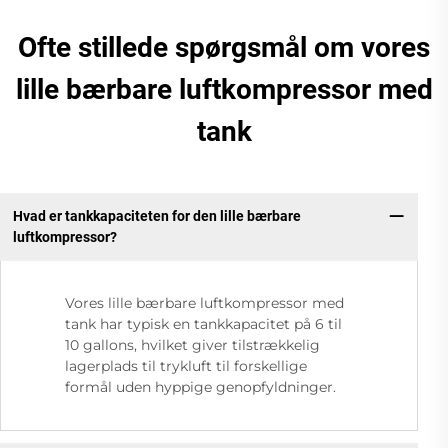
Ofte stillede spørgsmål om vores
lille bærbare luftkompressor med
tank
Hvad er tankkapaciteten for den lille bærbare
luftkompressor?
Vores lille bærbare luftkompressor med
tank har typisk en tankkapacitet på 6 til
10 gallons, hvilket giver tilstrækkelig
lagerplads til trykluft til forskellige
formål uden hyppige genopfyldninger.