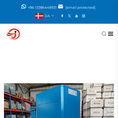
+86-13386448931
[email protected]
DA