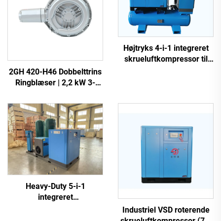
Højtryks 4-i-1 integreret
skrueluftkompressor til
laserskæring
2GH 420-H46 Dobbelttrins
Ringblæser | 2,2 kW 3-
faset Højtryksluftpumpe
Heavy-Duty 5-i-1
integreret
skrueluftkompressor til
Industriel VSD roterende
laserskæring (16 bar /
skrueluftkompressor (7,5