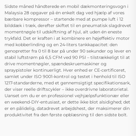
Sidste måned håndterede en mobil dækmonteringsvogn i
Malaysia 28 opgaver på én enkelt dag ved hjælp af vores
bærbare kompressor – startende med at pumpe luft i 12
bilddæk i træk, derefter skiftet til en pneumatisk slagdrevet
momentnøgle til udskiftning af hjul, alt uden én eneste
trykfald. Det er kraften i at kombinere en højeffektiv motor
med kobberlinding og en 24-liters tankkapacitet: den
genopretter fra 0 til 8 bar på under 90 sekunder og lever en
stabil luftstrøm på 6,5 CFM ved 90 PSI – tilstrækkeligt til at
drive momentnøgler, spændeskruemaskiner og
spraypistoler kontinuerligt. Hver enhed er CE-certificeret,
samlet under ISO 9001-kontrol og testet i henhold til ISO
1217-standarderne, med et gennemsigtigt specifikationsark,
der viser reelle driftscykler – ikke overdrivne laboratorietal.
Uanset om du er en professionel vejhjælpsfunktionær eller
en weekend-DIY-entusiast, er dette ikke blot alsidighed; det
er en pålidelig, datadrevet arbejdshest, der maksimerer din
produktivitet fra den første opblæsning til den sidste bolt.