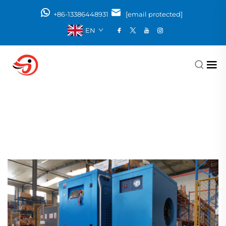
+86-13386448931
[email protected]
EN