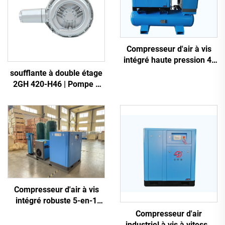
Compresseur d'air à vis
intégré haute pression 4-
en-1 pour la découpe laser
soufflante à double étage
2GH 420-H46 | Pompe à
air haute pression 2,2 kW
triphasée
Compresseur d'air à vis
intégré robuste 5-en-1
pour la découpe laser (16
Compresseur d'air
bar / réservoir de 1200 L)
industriel à vis à vitesse