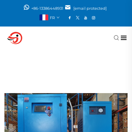
+86-13386448931
[email protected]
FR