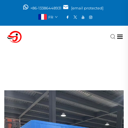
+86-13386448931
[email protected]
FR