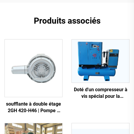
Produits associés
Doté d'un compresseur à
vis spécial pour la
découpe laser
soufflante à double étage
2GH 420-H46 | Pompe à
air haute pression 2,2 kW
triphasée