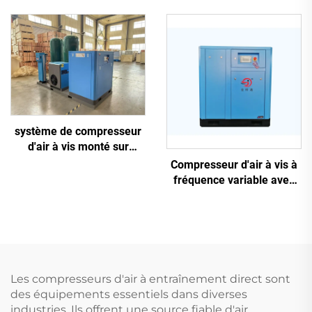
air haute pression 2,2 kW
triphasée
système de compresseur
d'air à vis monté sur
châssis antidérapant 5-en-
Compresseur d'air à vis à
1, 16 kg, pour découpe
fréquence variable avec
laser avec réservoir de
aimant permanent
1200 L
Les compresseurs d'air à entraînement direct sont
des équipements essentiels dans diverses
industries. Ils offrent une source fiable d'air