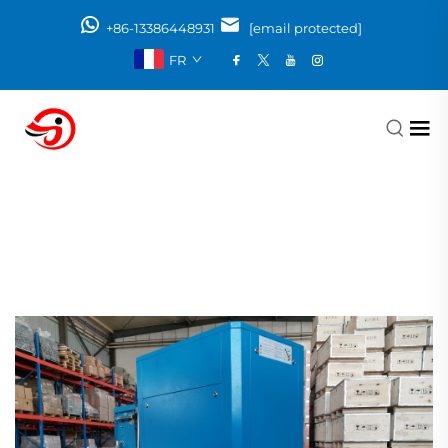
+86-13386448931
[email protected]
FR