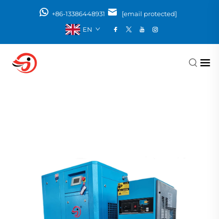
+86-13386448931
[email protected]
EN