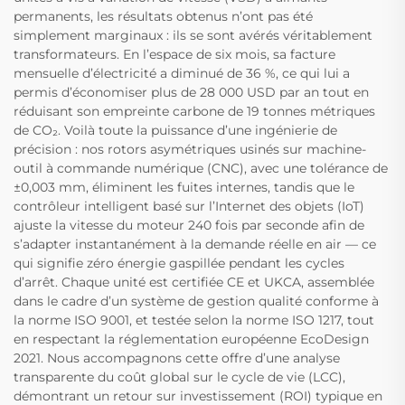
permanents, les résultats obtenus n’ont pas été
simplement marginaux : ils se sont avérés véritablement
transformateurs. En l’espace de six mois, sa facture
mensuelle d’électricité a diminué de 36 %, ce qui lui a
permis d’économiser plus de 28 000 USD par an tout en
réduisant son empreinte carbone de 19 tonnes métriques
de CO₂. Voilà toute la puissance d’une ingénierie de
précision : nos rotors asymétriques usinés sur machine-
outil à commande numérique (CNC), avec une tolérance de
±0,003 mm, éliminent les fuites internes, tandis que le
contrôleur intelligent basé sur l’Internet des objets (IoT)
ajuste la vitesse du moteur 240 fois par seconde afin de
s’adapter instantanément à la demande réelle en air — ce
qui signifie zéro énergie gaspillée pendant les cycles
d’arrêt. Chaque unité est certifiée CE et UKCA, assemblée
dans le cadre d’un système de gestion qualité conforme à
la norme ISO 9001, et testée selon la norme ISO 1217, tout
en respectant la réglementation européenne EcoDesign
2021. Nous accompagnons cette offre d’une analyse
transparente du coût global sur le cycle de vie (LCC),
démontrant un retour sur investissement (ROI) typique en