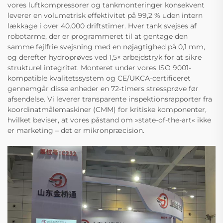
vores luftkompressorer og tankmonteringer konsekvent
leverer en volumetrisk effektivitet på 99,2 % uden intern
lækkage i over 40.000 driftstimer. Hver tank svejses af
robotarme, der er programmeret til at gentage den
samme fejlfrie svejsning med en nøjagtighed på 0,1 mm,
og derefter hydroprøves ved 1,5× arbejdstryk for at sikre
strukturel integritet. Monteret under vores ISO 9001-
kompatible kvalitetssystem og CE/UKCA-certificeret
gennemgår disse enheder en 72-timers stressprøve før
afsendelse. Vi leverer transparente inspektionsrapporter fra
koordinatmålemaskiner (CMM) for kritiske komponenter,
hvilket beviser, at vores påstand om »state-of-the-art« ikke
er marketing – det er mikronpræcision.