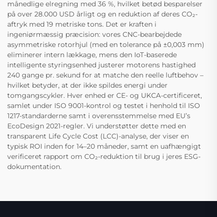
månedlige elregning med 36 %, hvilket betød besparelser
på over 28.000 USD årligt og en reduktion af deres CO₂-
aftryk med 19 metriske tons. Det er kraften i
ingeniørmæssig præcision: vores CNC-bearbejdede
asymmetriske rotorhjul (med en tolerance på ±0,003 mm)
eliminerer intern lækkage, mens den IoT-baserede
intelligente styringsenhed justerer motorens hastighed
240 gange pr. sekund for at matche den reelle luftbehov –
hvilket betyder, at der ikke spildes energi under
tomgangscykler. Hver enhed er CE- og UKCA-certificeret,
samlet under ISO 9001-kontrol og testet i henhold til ISO
1217-standarderne samt i overensstemmelse med EU’s
EcoDesign 2021-regler. Vi understøtter dette med en
transparent Life Cycle Cost (LCC)-analyse, der viser en
typisk ROI inden for 14–20 måneder, samt en uafhængigt
verificeret rapport om CO₂-reduktion til brug i jeres ESG-
dokumentation.