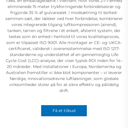
f.eks. en emballagefabrik i Vietnam, hvor vores 2-i-1-enhed
eliminerede 15 meter trykforringende forbindelsesrør og
frigjorde 35 % af gulvarealet. I modsætning til bolted-
sammen-sæt, der lækker ved hver forbindelse, kombinerer
vores integrerede tilgang luftkompressoren (airend),
tanken, tørren og filtrene i ét enkelt, afstemt system, der
testes som én enhed i henhold til vores kvalitetsproces,
som er tilpasset ISO 9001. Alle montager er CE- og UKCA-
certificeret, valideret i overensstemmelse med ISO 1217-
standarderne og understøttet af en gennemsigtig Life
Cycle Cost (LCC)-analyse, der viser typisk ROI inden for 14–
20 måneder. Med installationer i Europa, Nordamerika og
Australien fremstiller vi ikke blot komponenter – vi leverer
færdige, innovationsdrevne luftløsninger, som globale
virksomheder stoler på for at sikre effektiv og pålidelig
drift.
Få et tilbud