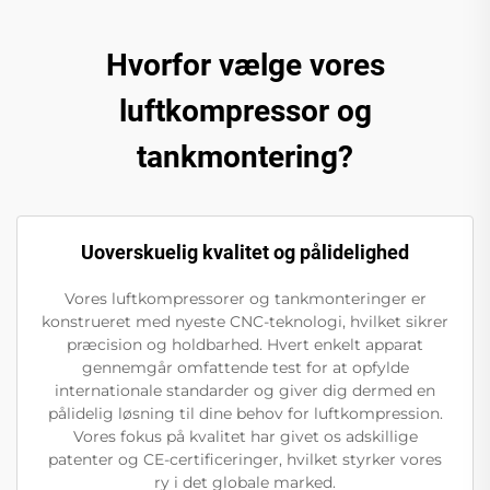
Hvorfor vælge vores
luftkompressor og
tankmontering?
Uoverskuelig kvalitet og pålidelighed
Vores luftkompressorer og tankmonteringer er
konstrueret med nyeste CNC-teknologi, hvilket sikrer
præcision og holdbarhed. Hvert enkelt apparat
gennemgår omfattende test for at opfylde
internationale standarder og giver dig dermed en
pålidelig løsning til dine behov for luftkompression.
Vores fokus på kvalitet har givet os adskillige
patenter og CE-certificeringer, hvilket styrker vores
ry i det globale marked.