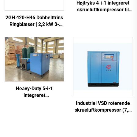
Højtryks 4-i-1 integreret
skrueluftkompressor til
laserskæring
2GH 420-H46 Dobbelttrins
Ringblæser | 2,2 kW 3-
faset Højtryksluftpumpe
Heavy-Duty 5-i-1
integreret
skrueluftkompressor til
Industriel VSD roterende
laserskæring (16 bar /
skrueluftkompressor (7,5
1200 L tank)
kW – 280 kW)