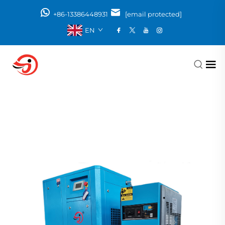
+86-13386448931
[email protected]
EN