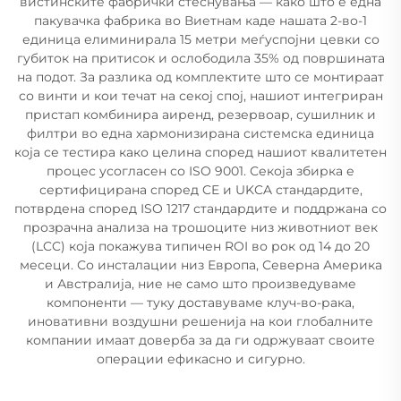
вистинските фабрички стеснувања — како што е една
пакувачка фабрика во Виетнам каде нашата 2-во-1
единица елиминирала 15 метри меѓуспојни цевки со
губиток на притисок и ослободила 35% од површината
на подот. За разлика од комплектите што се монтираат
со винти и кои течат на секој спој, нашиот интегриран
пристап комбинира аиренд, резервоар, сушилник и
филтри во една хармонизирана системска единица
која се тестира како целина според нашиот квалитетен
процес усогласен со ISO 9001. Секоја збирка е
сертифицирана според CE и UKCA стандардите,
потврдена според ISO 1217 стандардите и поддржана со
прозрачна анализа на трошоците низ животниот век
(LCC) која покажува типичен ROI во рок од 14 до 20
месеци. Со инсталации низ Европа, Северна Америка
и Австралија, ние не само што произведуваме
компоненти — туку доставуваме клуч-во-рака,
иновативни воздушни решенија на кои глобалните
компании имаат доверба за да ги одржуваат своите
операции ефикасно и сигурно.