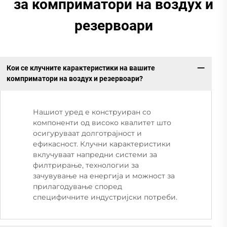
за комприматори на воздух и
резервоари
Кои се клучните карактеристики на вашите
комприматори на воздух и резервоари?
Нашиот уред е конструиран со
компоненти од високо квалитет што
осигуруваат долготрајност и
ефикасност. Клучни карактеристики
вклучуваат напредни системи за
филтрирање, технологии за
зачувување на енергија и можност за
прилагодување според
специфичните индустријски потреби.