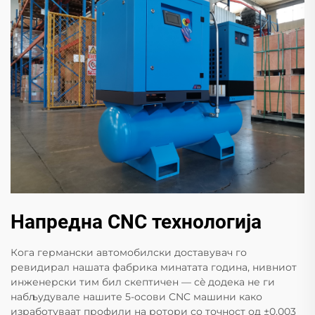
Напредна CNC технологија
Кога германски автомобилски доставувач го
ревидирал нашата фабрика минатата година, нивниот
инженерски тим бил скептичен — сè додека не ги
набљудувале нашите 5-осови CNC машини како
изработуваат профили на ротори со точност од ±0,003