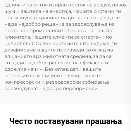
одлични за оптимизиран проток на воздух, низок
шум и заштеда на енергија. Нашите системи ги
поттикнуваат граници на дизајнот, со цел да се
најде најдобро решение за задоволување на
постојано променливите барања на нашата
клиентела. Нашите клиенти се сместени по
целиот свет. Освен системите што нудиме, ги
дизајнираме нашите производи со оглед на
влијанието врз животната средина, за да се
создади најдобро решение на ефикасен и
одржлив начин. Без оглед дали вашите
операции се мали или големи, нашите
компресорски и резервоарски собираања
обезбедуваат најдобро перформанси.
Често поставувани прашања