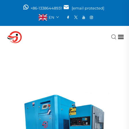
+86-13386448931
[email protected]
EN