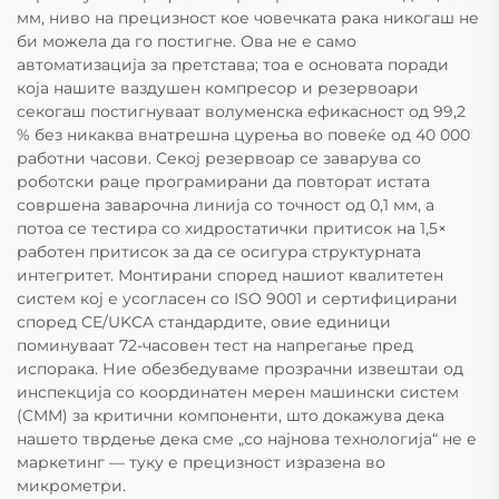
мм, ниво на прецизност кое човечката рака никогаш не
би можела да го постигне. Ова не е само
автоматизација за претстава; тоа е основата поради
која нашите ваздушен компресор и резервоари
секогаш постигнуваат волуменска ефикасност од 99,2
% без никаква внатрешна цурења во повеќе од 40 000
работни часови. Секој резервоар се заварува со
роботски раце програмирани да повторат истата
совршена заварочна линија со точност од 0,1 мм, а
потоа се тестира со хидростатички притисок на 1,5×
работен притисок за да се осигура структурната
интегритет. Монтирани според нашиот квалитетен
систем кој е усогласен со ISO 9001 и сертифицирани
според CE/UKCA стандардите, овие единици
поминуваат 72-часовен тест на напрегање пред
испорака. Ние обезбедуваме прозрачни извештаи од
инспекција со координатен мерен машински систем
(CMM) за критични компоненти, што докажува дека
нашето тврдење дека сме „со најнова технологија“ не е
маркетинг — туку е прецизност изразена во
микрометри.