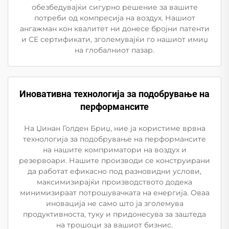
обезбедувајќи сигурно решение за вашите
потреби од компресија на воздух. Нашиот
ангажман кон квалитет ни донесе бројни патенти
и CE сертификати, зголемувајќи го нашиот имиџ
на глобалниот пазар.
Иновативна технологија за подобрување на
перформансите
На Џинан Голден Бриџ, ние ја користиме врвна
технологија за подобрување на перформансите
на нашите комприматори на воздух и
резервоари. Нашите производи се конструирани
да работат ефикасно под разновидни услови,
максимизирајќи производството додека
минимизираат потрошувачката на енергија. Оваа
иновација не само што ја зголемува
продуктивноста, туку и придонесува за заштеда
на трошоци за вашиот бизнис.