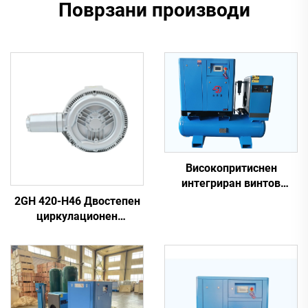
Поврзани производи
Високопритиснен
интегриран винтов
компресор 4-во-1 за
2GH 420-H46 Двостепен
ласерско сечење
циркулационен
вентилатор | 2,2 kW 3-
фазен воздушен пумп со
висок притисок