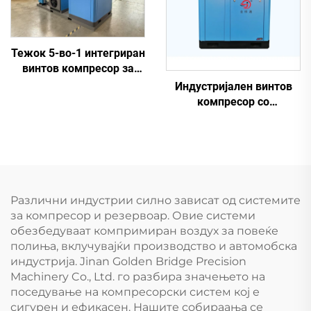
Тежок 5-во-1 интегриран
винтов компресор за
ласерско сечење (16 бар
Индустријален винтов
/ 1200 л резервоар)
компресор со
променлива брзина на
вртење (VSD) (7,5 kW –
280 kW)
Различни индустрии силно зависат од системите
за компресор и резервоар. Овие системи
обезбедуваат компримиран воздух за повеќе
полиња, вклучувајќи производство и автомобска
индустрија. Jinan Golden Bridge Precision
Machinery Co., Ltd. го разбира значењето на
поседување на компресорски систем кој е
сигурен и ефикасен. Нашите собираања се