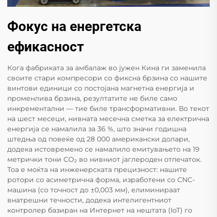
Фокус на енергетска
ефикасност
Кога фабриката за амбалаж во јужен Кина ги заменила
своите стари компресори со фиксна брзина со нашите
винтови единици со постојана магнетна енергија и
променлива брзина, резултатите не биле само
инкрементални — тие биле трансформативни. Во текот
на шест месеци, нивната месечна сметка за електрична
енергија се намалила за 36 %, што значи годишна
штедња од повеќе од 28 000 американски долари,
додека истовремено се намалило емитувањето на 19
метрички тони CO₂ во нивниот јаглероден отпечаток.
Тоа е моќта на инженерската прецизност: нашите
ротори со асиметрична форма, изработени со CNC-
машина (со точност до ±0,003 мм), елиминираат
внатрешни течности, додека интелигентниот
контролер базиран на Интернет на нештата (IoT) го