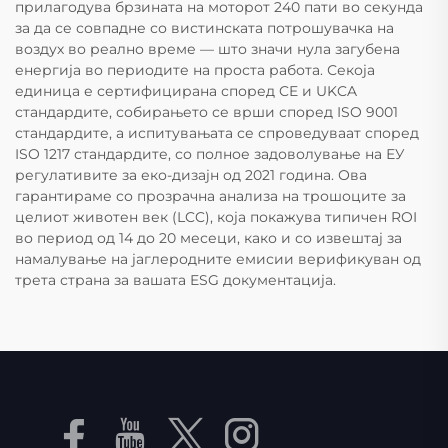
прилагодува брзината на моторот 240 пати во секунда
за да се совпадне со вистинската потрошувачка на
воздух во реално време — што значи нула загубена
енергија во периодите на проста работа. Секоја
единица е сертифицирана според CE и UKCA
стандардите, собирањето се врши според ISO 9001
стандардите, а испитувањата се спроведуваат според
ISO 1217 стандардите, со полное задоволување на ЕУ
регулативите за еко-дизајн од 2021 година. Ова
гарантираме со прозрачна анализа на трошоците за
целиот животен век (LCC), која покажува типичен ROI
во период од 14 до 20 месеци, како и со извештај за
намалување на јаглеродните емисии верификуван од
трета страна за вашата ESG документација.