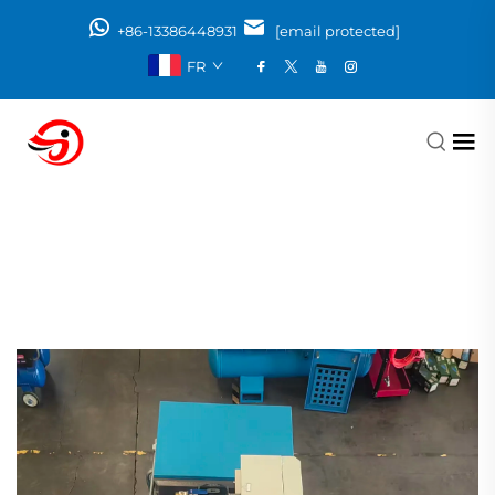
+86-13386448931
[email protected]
FR