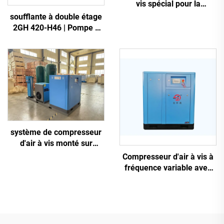
vis spécial pour la
découpe laser
soufflante à double étage
2GH 420-H46 | Pompe à
air haute pression 2,2 kW
triphasée
système de compresseur
d'air à vis monté sur
châssis antidérapant 5-en-
Compresseur d'air à vis à
1, 16 kg, pour découpe
fréquence variable avec
laser avec réservoir de
aimant permanent
1200 L