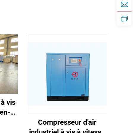
à vis
-en-1
aser
Compresseur d'air
r de
industriel à vis à vitesse