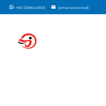
+86-13386448931
[email protected]