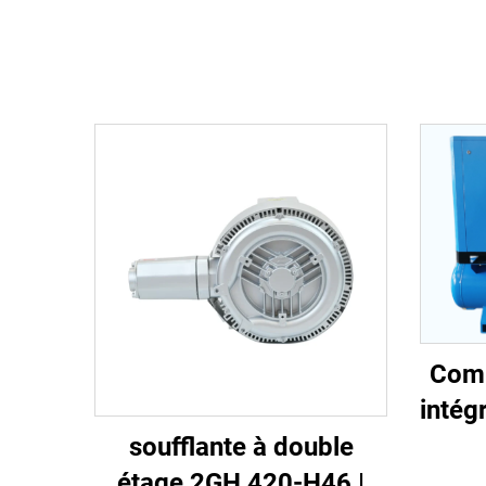
Comp
intég
en-
soufflante à double
étage 2GH 420-H46 |