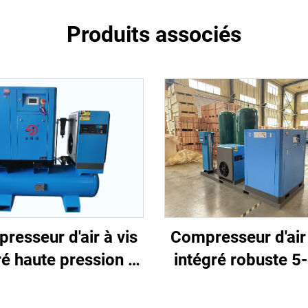
Produits associés
Compresseur d'air 
resseur d'air à vis
intégré robuste 5
ré haute pression 4-
pour la découpe l
1 pour la découpe
(16 bar / réservoi
laser