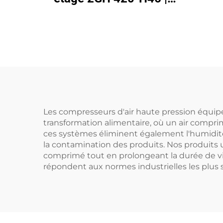
Pompe à air haute
pression 2,2 kW
triphasée
Les compresseurs d'air haute pression équipé
transformation alimentaire, où un air comprim
ces systèmes éliminent également l'humidité 
la contamination des produits. Nos produits u
comprimé tout en prolongeant la durée de vi
répondent aux normes industrielles les plus st