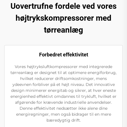
Uovertrufne fordele ved vores
højtrykskompressorer med
tørreanlæg
Forbedret effektivitet
Vores højtryksluftkompressorer med integrerede
tørreanlæg er designet til at optimere energiforbrug,
hvilket reducerer driftsomkostninger, mens
ydeevnen forbliver på et højt niveau. Det innovative
design minimerer energitab og sikrer, at hver eneste
energienhed effektivt omdannes til trykluft, hvilket er
afgørende for krævende industrielle anvendelser.
Denne effektivitet nedsætter ikke alene dine
energiregninger, men også bidrager til en mere
bæredygtig drift.