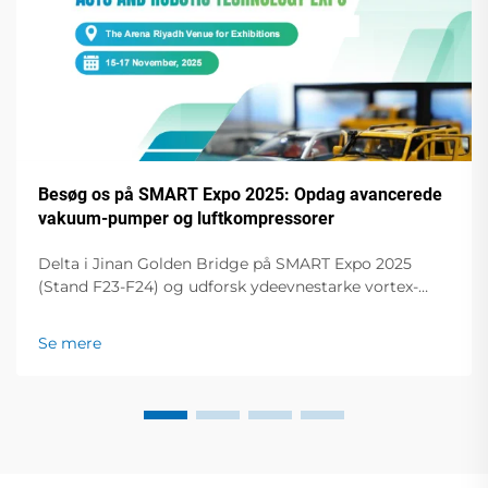
Besøg os på SMART Expo 2025: Opdag avancerede
vakuum-pumper og luftkompressorer
Delta i Jinan Golden Bridge på SMART Expo 2025
(Stand F23-F24) og udforsk ydeevnestarke vortex-
vakuum-pumper, tørre bladpumper,
skrueluftkompressorer m.m. Hæv din drift til et nyt
Se mere
niveau!