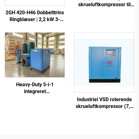
skrueluftkompressor til
laserskæring
2GH 420-H46 Dobbelttrins
Ringblæser | 2,2 kW 3-
faset Højtryksluftpumpe
Heavy-Duty 5-i-1
integreret
skrueluftkompressor til
Industriel VSD roterende
laserskæring (16 bar /
skrueluftkompressor (7,5
1200 L tank)
kW – 280 kW)