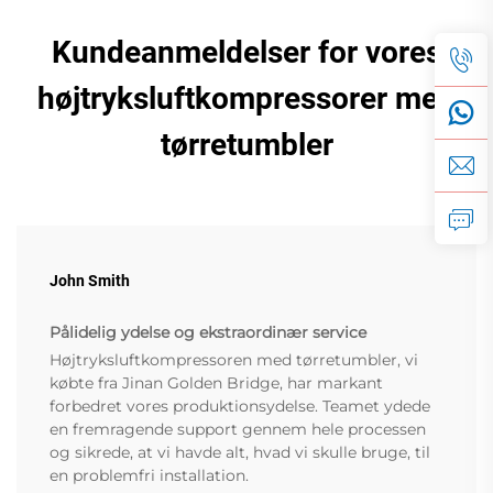
Kundeanmeldelser for vores
højtryksluftkompressorer med
tørretumbler
John Smith
Pålidelig ydelse og ekstraordinær service
Højtryksluftkompressoren med tørretumbler, vi
købte fra Jinan Golden Bridge, har markant
forbedret vores produktionsydelse. Teamet ydede
en fremragende support gennem hele processen
og sikrede, at vi havde alt, hvad vi skulle bruge, til
en problemfri installation.