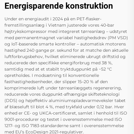
Energisparende konstruktion
Under en energiaudit i 2024 på en PET-flasker-
fremstillingsanlæg i Vietnam justerede vores 40-bar
højtrykskompressor med integreret tørreanlæg – udstyret
med permanentmagnet variabel hastighedsdrev (PM VSD)
og IoT-baserede smarte kontroller – automatisk motorens
hastighed 240 gange pr. sekund for at matche den aktuelle
luftforbrugsbehov, hvilket eliminerede ubrugt driftstid og
reducerede den specifikke energiforbrug med 38 %,
samtidig med at et stabilt tryktdugpunkt på −52 °C
opretholdes. I modsætning til konventionelle
fasthastighedsenheder, der slipper 15–20 % af den
komprimerede luft under tørreanlæggets regenerering,
reducerede vores dugpunkt-afhængige skifteteknologi
(DDS) og højeffektiv aluminiumspladevarmeveksler tabet
af blæseluft til blot 4 %, med trykfald under 0,12 bar. Hver
enhed er CE- og UKCA-certificeret, samlet i henhold til ISO
9001-procedurer og testet i overensstemmelse med ISO
1217- og ISO 7183-standarderne samt i overensstemmelse
med EU’s EcoDesign 2021-regulativer.