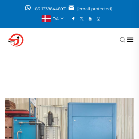
+86-13386448931
[email protected]
DA