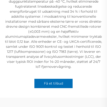
duggpunktstemperatur på -40 °C, hvilket eliminerede
fugtrelateret linsebeskadigelse og reducerede
energiforbruget til udsætning med 34 % i forhold til
adskilte systemer. I modsætning til konventionelle
installationer med sårbare eksterne tørre er vores direkte-
drevne design kombineret med CNC-fremstillede rotorer
(±0,003 mm) og en højeffektiv
aluminiumspladevarmeveksler, hvilket minimerer tryktab
til blot 0,12 bar. Alle enheder er CE- og UKCA-certificerede,
samlet under ISO 9001-kontrol og testet i henhold til ISO
1217 (luftkompressorer) og ISO 7183 (tørre). Vi leverer en
transparent analyse af livscyklusomkostninger (LCC), der
viser typisk ROI inden for 14–20 måneder, støttet af 24/7
IoT-fjernovervågning.
Få et tilbud