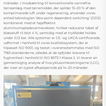
måneder. I modsætning til konventionelle varmefrie
tørreanlæg med tørremiddel, der spilder 15–20 % af den
komprimerede luft under regenerering, anvender vores
enhed teknologien ‘dew-point dependent switching’ (DDS)
kombineret med et højeffektivt
aluminiumspladevarmeveksler, hvilket reducerer tabet af
blæseluft til blot 4 %, samtidig med at trykfaldet holdes
under 0,12 bar. Alle systemer er CE- og UKCA-certificerede,
udformet i henhold til vores kvalitetssystem, der er
tilpasset ISO 9001, og testet i overensstemmelse med ISO
7183-standarderne, således at de opfylder kravene til
fugtrenhed i henhold til ISO 8573-1 Klasse 2. Vi leverer en
gennemsigtig analyse af livscyklusomkostningerne (LCC),
der viser en typisk afkastperiode på 14–20 måneder.