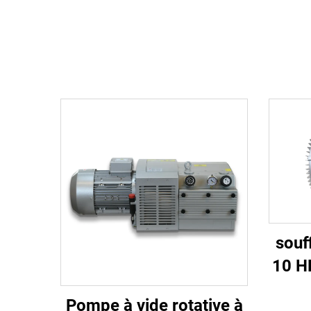
souf
10 H
vide
Pompe à vide rotative à