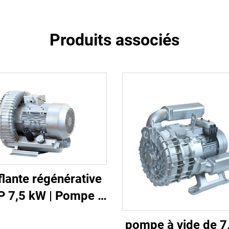
Produits associés
flante régénérative
P 7,5 kW | Pompe à
 robuste 2GH 810-
pompe à vide de 7