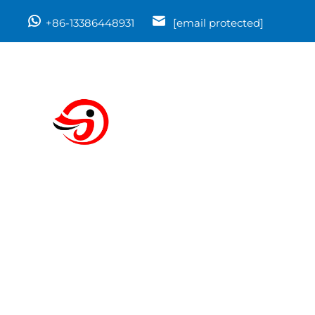
+86-13386448931
[email protected]