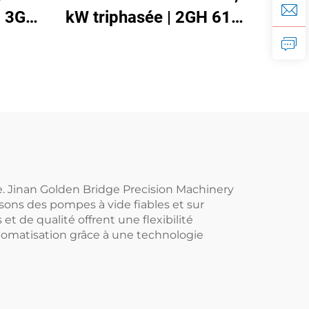
| 3GH
kW triphasée | 2GH 610-
700
H16 soufflante à anneau
haute pression pour CNC
et aération
e. Jinan Golden Bridge Precision Machinery
sons des pompes à vide fiables et sur
 de qualité offrent une flexibilité
automatisation grâce à une technologie