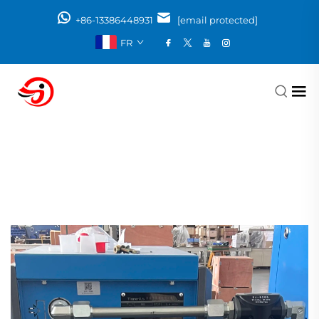
+86-13386448931
[email protected]
FR