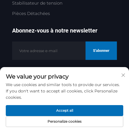
Stabilisateur de tension
Pièces Détachées
Abonnez-vous à notre newsletter
S'abonner
We value your privacy
Copyright © 2025 par Jinan Golden
Bridge Precision Machinery Co.ltd
We use cookies and similar tools to provide our services.
If you don't want to accept all cookies, click Personalize
Politique de confidentialité
cookies.
Remonter en haut
Accept all
Personalize cookies
Page
Produit
À propos
Contact