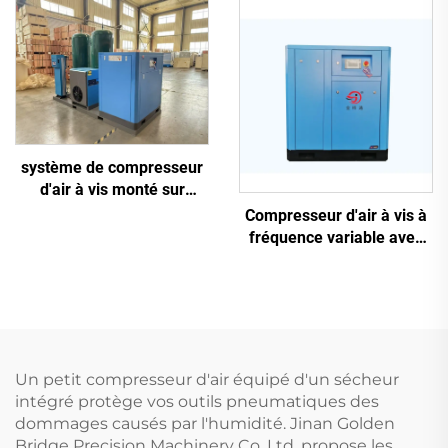
triphasée
système de compresseur
d'air à vis monté sur
châssis antidérapant 5-en-
Compresseur d'air à vis à
1, 16 kg, pour découpe
fréquence variable avec
laser avec réservoir de
aimant permanent
1200 L
Un petit compresseur d'air équipé d'un sécheur
intégré protège vos outils pneumatiques des
dommages causés par l'humidité. Jinan Golden
Bridge Precision Machinery Co. Ltd. propose les