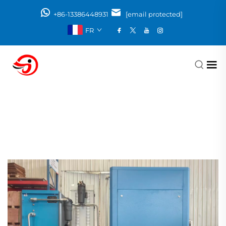
+86-13386448931
[email protected]
FR