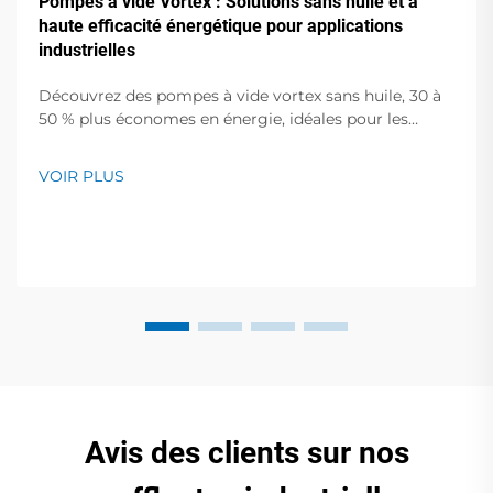
Pompes à vide Vortex : Solutions sans huile et à
haute efficacité énergétique pour applications
industrielles
Découvrez des pompes à vide vortex sans huile, 30 à
50 % plus économes en énergie, idéales pour les
semi-conducteurs, le médical et l'emballage
alimentaire. Zéro contamination, faible bruit,
VOIR PLUS
assistance mondiale. Demandez un devis dès
aujourd'hui.
Avis des clients sur nos