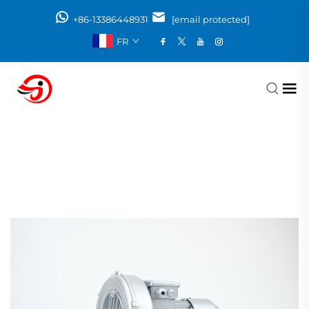
+86-13386448931
[email protected]
FR