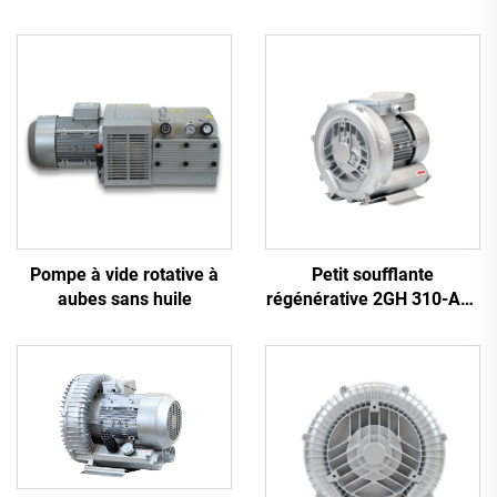
Pompe à vide rotative à
Petit soufflante
aubes sans huile
régénérative 2GH 310-A11
| Débit d'air de 110 m³/h
pour spa et bassin