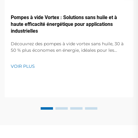
Pompes à vide Vortex : Solutions sans huile et à
haute efficacité énergétique pour applications
industrielles
Découvrez des pompes à vide vortex sans huile, 30 à
50 % plus économes en énergie, idéales pour les
semi-conducteurs, le médical et l'emballage
alimentaire. Zéro contamination, faible bruit,
VOIR PLUS
assistance mondiale. Demandez un devis dès
aujourd'hui.