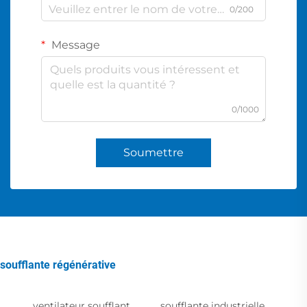
0/200
Message
0/1000
Soumettre
soufflante régénérative
ventilateur soufflant
soufflante industrielle