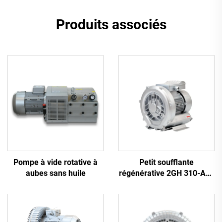
Produits associés
Pompe à vide rotative à
Petit soufflante
aubes sans huile
régénérative 2GH 310-A11
| Débit d'air de 110 m³/h
pour spa et bassin