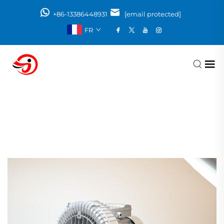
+86-13386448931
[email protected]
FR