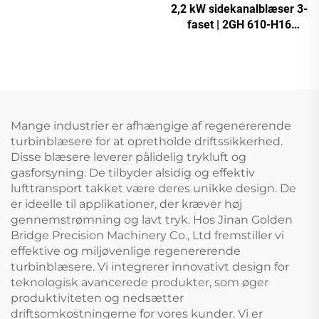
2,2 kW sidekanalblæser 3-
Vakuumspumpe
faset | 2GH 610-H16
højtryksringblæser til CNC
og beluftning
Mange industrier er afhængige af regenererende
turbinblæsere for at opretholde driftssikkerhed.
Disse blæsere leverer pålidelig trykluft og
gasforsyning. De tilbyder alsidig og effektiv
lufttransport takket være deres unikke design. De
er ideelle til applikationer, der kræver høj
gennemstrømning og lavt tryk. Hos Jinan Golden
Bridge Precision Machinery Co., Ltd fremstiller vi
effektive og miljøvenlige regenererende
turbinblæsere. Vi integrerer innovativt design for
teknologisk avancerede produkter, som øger
produktiviteten og nedsætter
driftsomkostningerne for vores kunder. Vi er