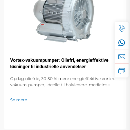
Vortex-vakuumpumper: Oliefri, energieffektive
løsninger til industrielle anvendelser
Opdag oliefrie, 30-50 % mere energieffektive vortex-
vakuum-pumper, ideelle til halvledere, medicinsk
udstyr og fødevareemballering. Nul forurening, lav
støj, global support. Anmod om et tilbud i dag.
Se mere