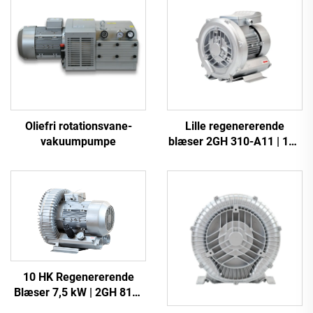
Oliefri rotationsvane-
Lille regenererende
vakuumpumpe
blæser 2GH 310-A11 | 110
m³/t luftstrøm til spa og
dam
10 HK Regenererende
Blæser 7,5 kW | 2GH 810-
H27 Industriel