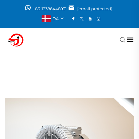
+86-13386448931
[email protected]
DA