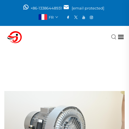
+86-13386448931
[email protected]
FR