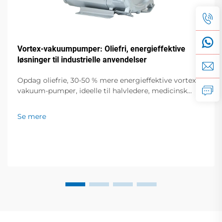
Vortex-vakuumpumper: Oliefri, energieffektive
løsninger til industrielle anvendelser
Opdag oliefrie, 30-50 % mere energieffektive vortex-
vakuum-pumper, ideelle til halvledere, medicinsk
udstyr og fødevareemballering. Nul forurening, lav
støj, global support. Anmod om et tilbud i dag.
Se mere