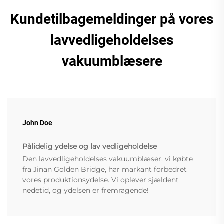
Kundetilbagemeldinger på vores
lavvedligeholdelses
vakuumblæsere
John Doe
Pålidelig ydelse og lav vedligeholdelse
Den lavvedligeholdelses vakuumblæser, vi købte
fra Jinan Golden Bridge, har markant forbedret
vores produktionsydelse. Vi oplever sjældent
nedetid, og ydelsen er fremragende!