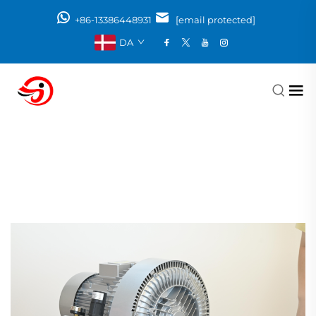
+86-13386448931
[email protected]
DA