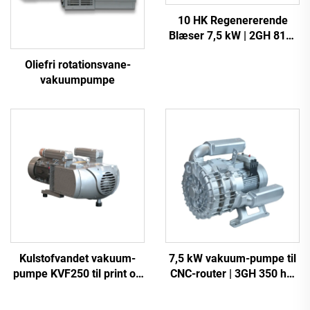
10 HK Regenererende
Blæser 7,5 kW | 2GH 810-
H27 Industriel
Oliefri rotationsvane-
Vakuumspumpe
vakuumpumpe
Kulstofvandet vakuum-
7,5 kW vakuum-pumpe til
pumpe KVF250 til print og
CNC-router | 3GH 350 høj
emballage | 250 m³/t
vakuum -700 mbar