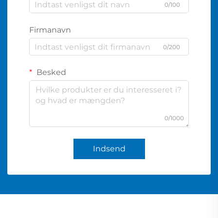
0/100
Firmanavn
0/200
Besked
0/1000
Indsend