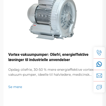
Vortex-vakuumpumper: Oliefri, energieffektive
løsninger til industrielle anvendelser
Opdag oliefrie, 30-50 % mere energieffektive vortex-
vakuum-pumper, ideelle til halvledere, medicinsk
udstyr og fødevareemballering. Nul forurening, lav
støj, global support. Anmod om et tilbud i dag.
Se mere