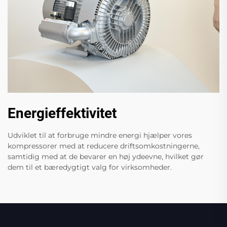
Energieffektivitet
Udviklet til at forbruge mindre energi hjælper vores
kompressorer med at reducere driftsomkostningerne,
samtidig med at de bevarer en høj ydeevne, hvilket gør
dem til et bæredygtigt valg for virksomheder.