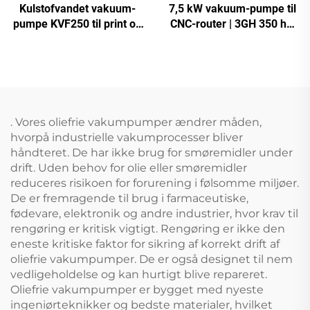
Kulstofvandet vakuum-
7,5 kW vakuum-pumpe til
pumpe KVF250 til print og
CNC-router | 3GH 350 høj
emballage | 250 m³/t
vakuum -700 mbar
. Vores oliefrie vakumpumper ændrer måden,
hvorpå industrielle vakumprocesser bliver
håndteret. De har ikke brug for smøremidler under
drift. Uden behov for olie eller smøremidler
reduceres risikoen for forurening i følsomme miljøer.
De er fremragende til brug i farmaceutiske,
fødevare, elektronik og andre industrier, hvor krav til
rengøring er kritisk vigtigt. Rengøring er ikke den
eneste kritiske faktor for sikring af korrekt drift af
oliefrie vakumpumper. De er også designet til nem
vedligeholdelse og kan hurtigt blive repareret.
Oliefrie vakumpumper er bygget med nyeste
ingeniørteknikker og bedste materialer, hvilket