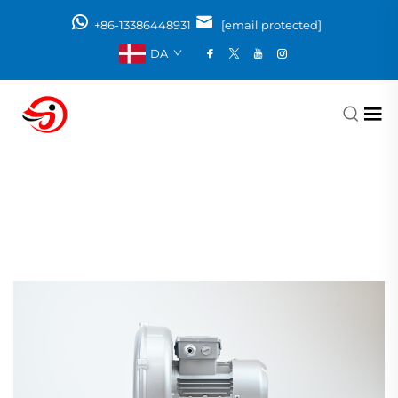
+86-13386448931
[email protected]
DA