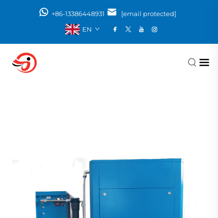
+86-13386448931
[email protected]
EN