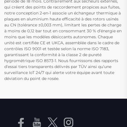
période de 18 mois. Contrairement aux sécheurs externes,
qui créent des points de raccordement propices aux fuites,
notre conception 2-en-1 associe un échangeur thermique à
plaques en aluminium haute efficacité à des rotors usinés
au CN (tolérance ±0,003 mm), limitant les pertes de charge
à moins de 0,12 bar tout en consommant 30 % d’énergie en
moins que les modèles désiccants autonomes. Chaque
unité est certifiée CE et UKCA, assemblée dans le cadre de
contrôles ISO 9001 et testée selon la norme ISO 7183,
garantissant la conformité à la classe 2 de pureté
hygrométrique ISO 8573-1. Nous fournissons des rapports
d’essai tiers transparents délivrés par TÜV ainsi qu’une
surveillance IoT 24/7 qui alerte votre équipe avant toute
déviation du point de rosée.