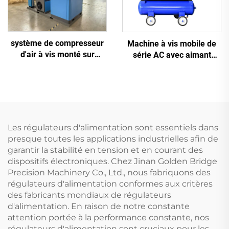
système de compresseur
Machine à vis mobile de
d'air à vis monté sur
série AC avec aimant
châssis antidérapant 5-en-
permanent, conversion de
1, 16 kg, pour découpe
fréquence et double
laser avec réservoir de
réservoir
1200 L
Les régulateurs d'alimentation sont essentiels dans
presque toutes les applications industrielles afin de
garantir la stabilité en tension et en courant des
dispositifs électroniques. Chez Jinan Golden Bridge
Precision Machinery Co., Ltd., nous fabriquons des
régulateurs d'alimentation conformes aux critères
des fabricants mondiaux de régulateurs
d'alimentation. En raison de notre constante
attention portée à la performance constante, nos
régulateurs d'alimentation sont cruciaux pour les