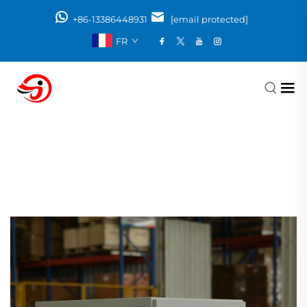
+86-13386448931
[email protected]
FR