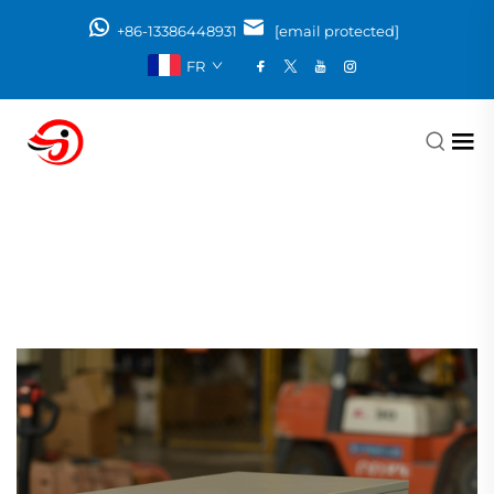
+86-13386448931
[email protected]
FR