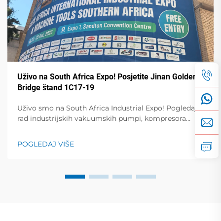
Uživo na South Africa Expo! Posjetite Jinan Golden
Bridge štand 1C17-19
Uživo smo na South Africa Industrial Expo! Pogledajte
rad industrijskih vakuumskih pumpi, kompresora
zraka i stabilizatora napona. Posjetite štand 1C17-19,
Hala 1 za uživo demonstracije i predavanja stručnjaka.
POGLEDAJ VIŠE
23.-25. oktobra, Sandton Convention Centre.