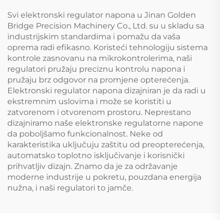
Svi elektronski regulator napona u Jinan Golden
Bridge Precision Machinery Co., Ltd. su u skladu sa
industrijskim standardima i pomažu da vaša
oprema radi efikasno. Koristeći tehnologiju sistema
kontrole zasnovanu na mikrokontrolerima, naši
regulatori pružaju preciznu kontrolu napona i
pružaju brz odgovor na promjene opterećenja.
Elektronski regulator napona dizajniran je da radi u
ekstremnim uslovima i može se koristiti u
zatvorenom i otvorenom prostoru. Neprestano
dizajniramo naše elektronske regulatorne napone
da poboljšamo funkcionalnost. Neke od
karakteristika uključuju zaštitu od preopterećenja,
automatsko toplotno isključivanje i korisnički
prihvatljiv dizajn. Znamo da je za održavanje
moderne industrije u pokretu, pouzdana energija
nužna, i naši regulatori to jamče.