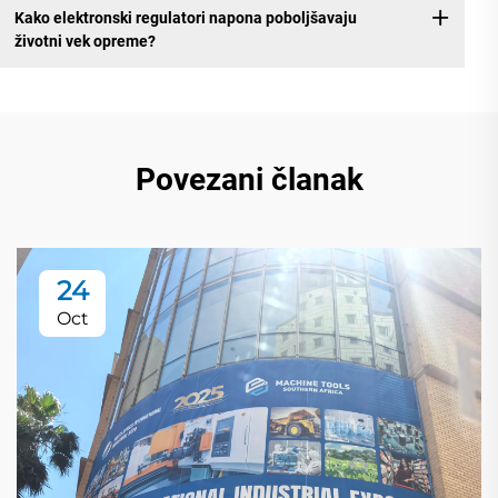
Kako elektronski regulatori napona poboljšavaju
životni vek opreme?
Povezani članak
24
Oct