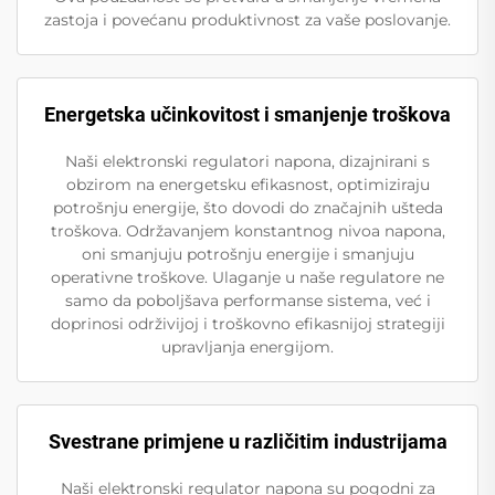
zastoja i povećanu produktivnost za vaše poslovanje.
Energetska učinkovitost i smanjenje troškova
Naši elektronski regulatori napona, dizajnirani s
obzirom na energetsku efikasnost, optimiziraju
potrošnju energije, što dovodi do značajnih ušteda
troškova. Održavanjem konstantnog nivoa napona,
oni smanjuju potrošnju energije i smanjuju
operativne troškove. Ulaganje u naše regulatore ne
samo da poboljšava performanse sistema, već i
doprinosi održivijoj i troškovno efikasnijoj strategiji
upravljanja energijom.
Svestrane primjene u različitim industrijama
Naši elektronski regulator napona su pogodni za