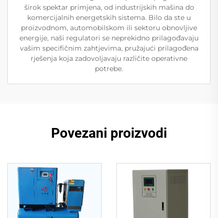
širok spektar primjena, od industrijskih mašina do
komercijalnih energetskih sistema. Bilo da ste u
proizvodnom, automobilskom ili sektoru obnovljive
energije, naši regulatori se neprekidno prilagođavaju
vašim specifičnim zahtjevima, pružajući prilagođena
rješenja koja zadovoljavaju različite operativne
potrebe.
Povezani proizvodi