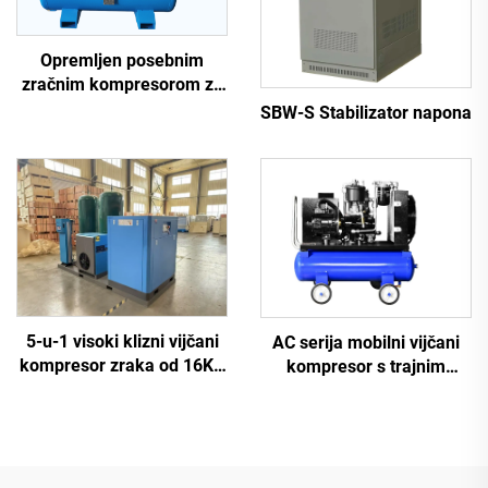
Opremljen posebnim
zračnim kompresorom za
lasersko rezanje
SBW-S Stabilizator napona
5-u-1 visoki klizni vijčani
AC serija mobilni vijčani
kompresor zraka od 16KG
kompresor s trajnim
za lasersko rezanje sa
magnetom i
rezervoarom od 1200L
frekvencijskom
konverzijom sa dva
rezervoara