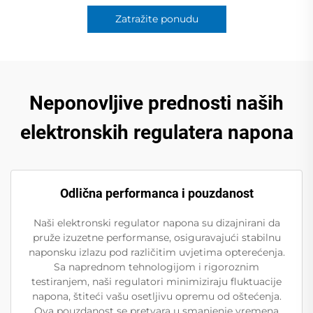
Zatražite ponudu
Neponovljive prednosti naših
elektronskih regulatera napona
Odlična performanca i pouzdanost
Naši elektronski regulator napona su dizajnirani da
pruže izuzetne performanse, osiguravajući stabilnu
naponsku izlazu pod različitim uvjetima opterećenja.
Sa naprednom tehnologijom i rigoroznim
testiranjem, naši regulatori minimiziraju fluktuacije
napona, štiteći vašu osetljivu opremu od oštećenja.
Ova pouzdanost se pretvara u smanjenje vremena