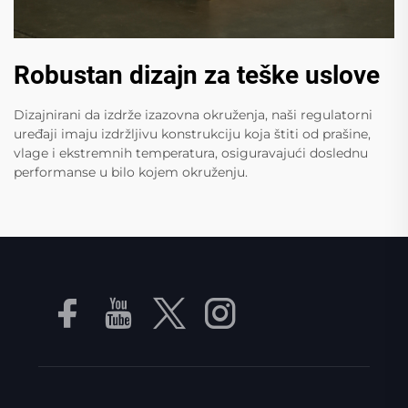
Robustan dizajn za teške uslove
Dizajnirani da izdrže izazovna okruženja, naši regulatorni
uređaji imaju izdržljivu konstrukciju koja štiti od prašine,
vlage i ekstremnih temperatura, osiguravajući doslednu
performanse u bilo kojem okruženju.