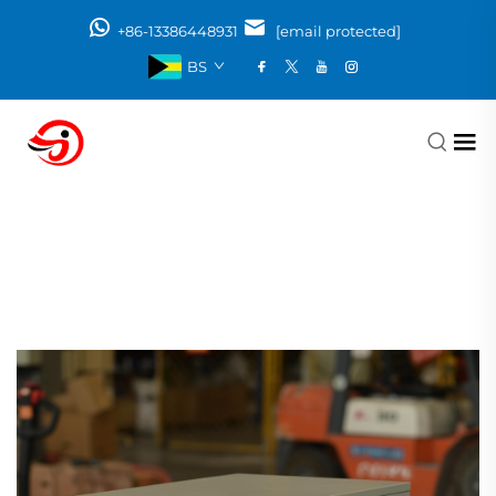
+86-13386448931
[email protected]
BS