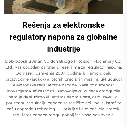
Rešenja za elektronske
regulatory napona za globalne
industrije
Dobrodošli u Jinan Golden Bridge Precision Machinery Co.,
Ltd., Vaš pouzdan partner u rešenjima za regulator napona.
Od našeg osnivanja 2007. godine, bili smo u čelu
proizvodnje visokokvalitetnih preciznih mašina, uključujući
elektronske regulatorne napone. Naša posvećenost
inovacijama, efikasnosti i zadovoljstvu kupaca omogućila
nam je da služimo klijentima širom sveta, osiguravajući
pouzdanu regulaciju napona za različite aplikacije. Istražite
našu naprednu tehnologiju i otkrijte kako naši elektronski
regulator napona mogu poboljšati vaše poslovanje.